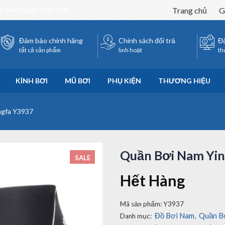
Trang chủ
G
ốc đơn hàng từ 500K VNĐ
Đảm bảo chính hãng
Chính sách đổi trả
Đặ
tất cả sản phẩm
linh hoạt
th
KÍNH BƠI
MŨ BƠI
PHỤ KIỆN
THƯƠNG HIỆU
ngfa Y3937
Quần Bơi Nam Yi
SALE
Hết Hàng
Mã sản phẩm:
Y3937
Đồ Bơi Nam
,
Quần B
Danh mục: