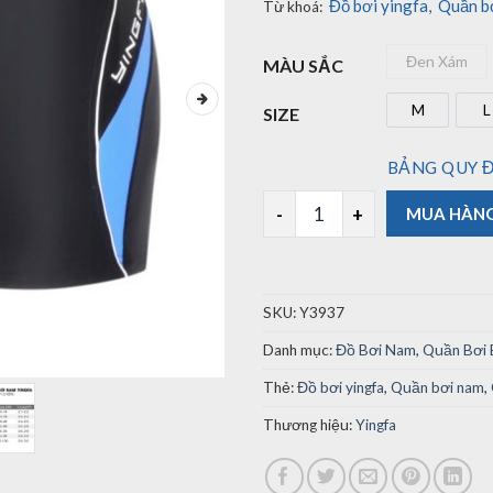
Đồ bơi yingfa
,
Quần b
Từ khoá:
Đen Xám
MÀU SẮC
Đen Xá
M
L
SIZE
M
BẢNG QUY Đ
Quần Bơi Nam Yingfa Y3937 
MUA HÀN
SKU:
Y3937
Danh mục:
Đồ Bơi Nam
,
Quần Bơi 
Thẻ:
Đồ bơi yingfa
,
Quần bơi nam
,
Thương hiệu:
Yingfa