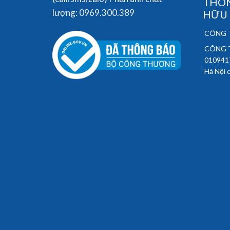
THÔN
lượng: 0969.300.389
HỮU
CÔNG T
CÔNG T
010941
Hà Nội 