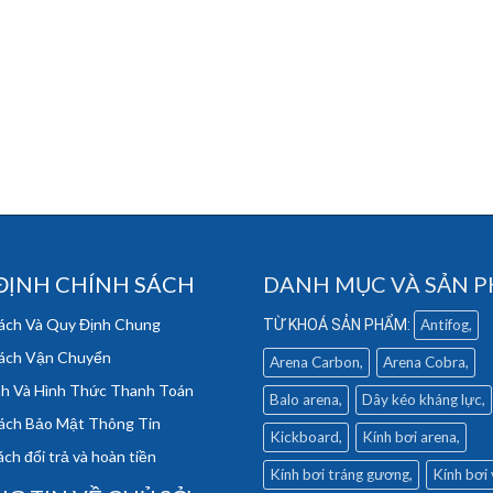
ĐỊNH CHÍNH SÁCH
DANH MỤC VÀ SẢN 
ách Và Quy Định Chung
Antifog
ách Vận Chuyển
Arena Carbon
Arena Cobra
h Và Hình Thức Thanh Toán
Balo arena
Dây kéo kháng lực
ách Bảo Mật Thông Tin
Kickboard
Kính bơi arena
ch đổi trả và hoàn tiền
Kính bơi tráng gương
Kính bơi