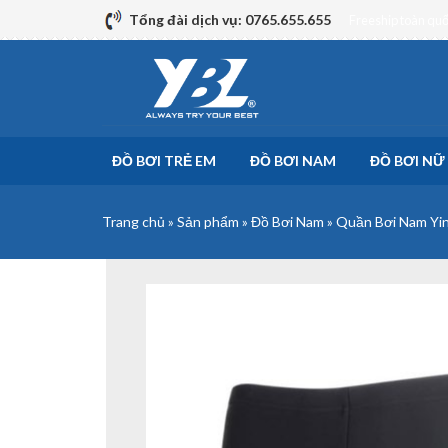
Skip
Tổng đài dịch vụ: 0765.655.655
Freeship toàn qu
to
content
ĐỒ BƠI TRẺ EM
ĐỒ BƠI NAM
ĐỒ BƠI NỮ
Trang chủ
»
Sản phẩm
»
Đồ Bơi Nam
»
Quần Bơi Nam Yi