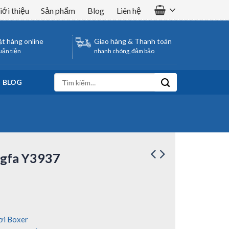
iới thiệu
Sản phẩm
Blog
Liên hệ
t hàng online
Giao hàng & Thanh toán
uận tiện
nhanh chóng, đảm bảo
Tìm
BLOG
kiếm:
ngfa Y3937
ơi Boxer