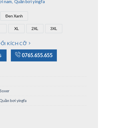
ơi nam
,
Quần bơi yingfa
Đen Xanh
m
Đen Xanh
XL
2XL
3XL
L
XL
2XL
3XL
ỔI KÍCH CỠ
số lượng
0765.655.655
G
Boxer
Quần bơi yingfa