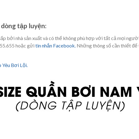
 dòng tập luyện:
ấp bởi nhà sản xuất và có thể không phù hợp với tất cả mọi người
.655.655 hoặc gửi
tin nhắn Facebook.
Những thông số cần thiết để 
 Yêu Bơi Lội.