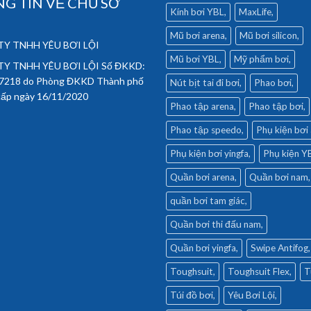
G TIN VỀ CHỦ SỞ
Kính bơi YBL
MaxLife
Mũ bơi arena
Mũ bơi silicon
Y TNHH YÊU BƠI LỘI
Mũ bơi YBL
Mỹ phẩm bơi
Y TNHH YÊU BƠI LỘI Số ĐKKD:
7218 do Phòng ĐKKD Thành phố
Nút bịt tai đi bơi
Phao bơi
cấp ngày 16/11/2020
Phao tập arena
Phao tập bơi
Phao tập speedo
Phụ kiện bơi
Phụ kiện bơi yingfa
Phụ kiện Y
Quần bơi arena
Quần bơi nam
quần bơi tam giác
Quần bơi thi đấu nam
Quần bơi yingfa
Swipe Antifog
Toughsuit
Toughsuit Flex
T
Túi đồ bơi
Yêu Bơi Lội