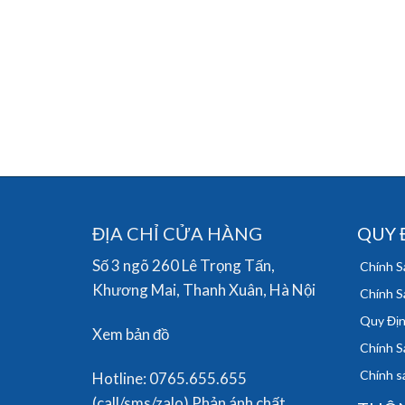
ĐỊA CHỈ CỬA HÀNG
QUY 
Số 3 ngõ 260 Lê Trọng Tấn,
Chính S
Khương Mai, Thanh Xuân, Hà Nội
Chính S
Quy Địn
Xem bản đồ
Chính S
Chính sá
Hotline: 0765.655.655
(call/sms/zalo) Phản ánh chất