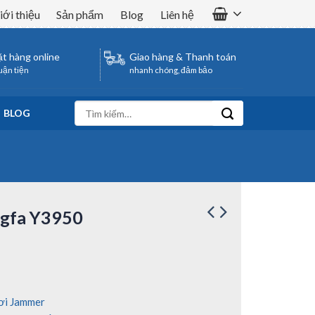
iới thiệu
Sản phẩm
Blog
Liên hệ
t hàng online
Giao hàng & Thanh toán
uận tiện
nhanh chóng, đảm bảo
Tìm
BLOG
kiếm:
ngfa Y3950
ơi Jammer