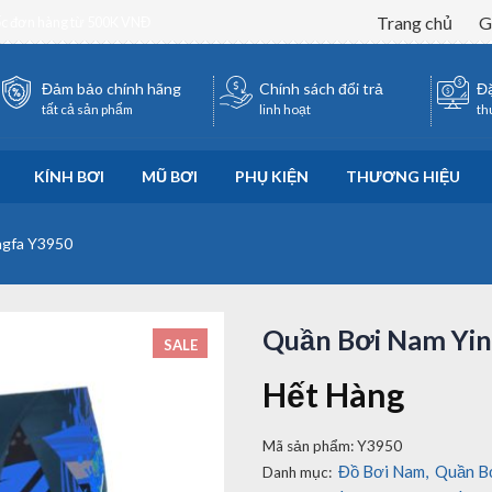
Trang chủ
G
ốc đơn hàng từ 500K VNĐ
Đảm bảo chính hãng
Chính sách đổi trả
Đặ
tất cả sản phẩm
linh hoạt
th
KÍNH BƠI
MŨ BƠI
PHỤ KIỆN
THƯƠNG HIỆU
ngfa Y3950
Quần Bơi Nam Yi
SALE
Hết Hàng
Mã sản phẩm:
Y3950
Đồ Bơi Nam
,
Quần B
Danh mục: