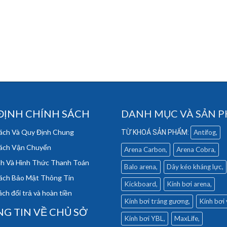
ĐỊNH CHÍNH SÁCH
DANH MỤC VÀ SẢN 
ách Và Quy Định Chung
Antifog
ách Vận Chuyển
Arena Carbon
Arena Cobra
h Và Hình Thức Thanh Toán
Balo arena
Dây kéo kháng lực
ách Bảo Mật Thông Tin
Kickboard
Kính bơi arena
ch đổi trả và hoàn tiền
Kính bơi tráng gương
Kính bơi
G TIN VỀ CHỦ SỞ
Kính bơi YBL
MaxLife