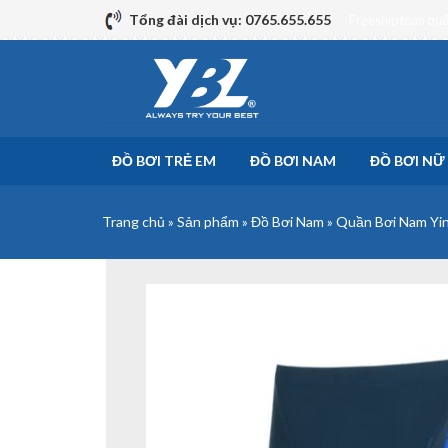
Skip
Tổng đài dịch vụ: 0765.655.655
Freeship toàn qu
to
content
ĐỒ BƠI TRẺ EM
ĐỒ BƠI NAM
ĐỒ BƠI NỮ
Trang chủ
»
Sản phẩm
»
Đồ Bơi Nam
»
Quần Bơi Nam Yi