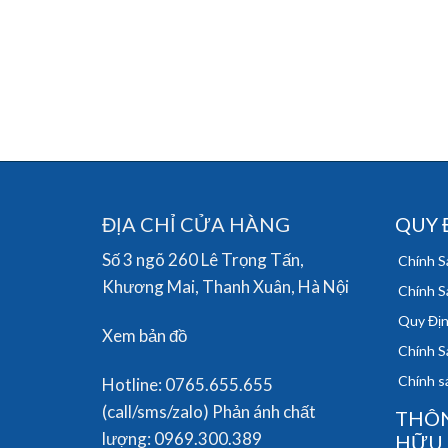
ĐỊA CHỈ CỬA HÀNG
QUY 
Số 3 ngõ 260 Lê Trọng Tấn,
Chính S
Khương Mai, Thanh Xuân, Hà Nội
Chính S
Quy Địn
Xem bản đồ
Chính S
Chính sá
Hotline: 0765.655.655
(call/sms/zalo) Phản ánh chất
THÔN
lượng: 0969.300.389
HỮU