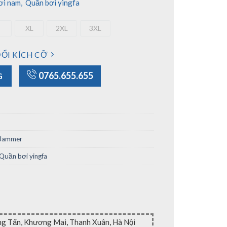
ơi nam
,
Quần bơi yingfa
XL
2XL
3XL
L
XL
2XL
3XL
ỔI KÍCH CỠ
số lượng
0765.655.655
G
 Jammer
Quần bơi yingfa
ng Tấn, Khương Mai, Thanh Xuân, Hà Nội