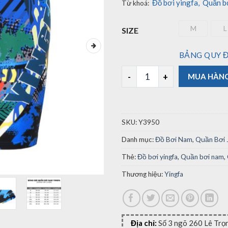
Đồ bơi yingfa
,
Quần b
Từ khoá:
M
L
SIZE
M
BẢNG QUY Đ
Quần Bơi Nam Yingfa Y3950 
MUA HÀN
SKU:
Y3950
Danh mục:
Đồ Bơi Nam
,
Quần Bơi
Thẻ:
Đồ bơi yingfa
,
Quần bơi nam
,
Thương hiệu:
Yingfa
Địa chỉ:
Số 3 ngõ 260 Lê Trọ