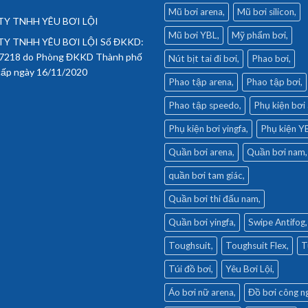
Mũ bơi arena
Mũ bơi silicon
Y TNHH YÊU BƠI LỘI
Mũ bơi YBL
Mỹ phẩm bơi
Y TNHH YÊU BƠI LỘI Số ĐKKD:
7218 do Phòng ĐKKD Thành phố
Nút bịt tai đi bơi
Phao bơi
cấp ngày 16/11/2020
Phao tập arena
Phao tập bơi
Phao tập speedo
Phụ kiện bơi
Phụ kiện bơi yingfa
Phụ kiện Y
Quần bơi arena
Quần bơi nam
quần bơi tam giác
Quần bơi thi đấu nam
Quần bơi yingfa
Swipe Antifog
Toughsuit
Toughsuit Flex
T
Túi đồ bơi
Yêu Bơi Lội
Áo bơi nữ arena
Đồ bơi công n