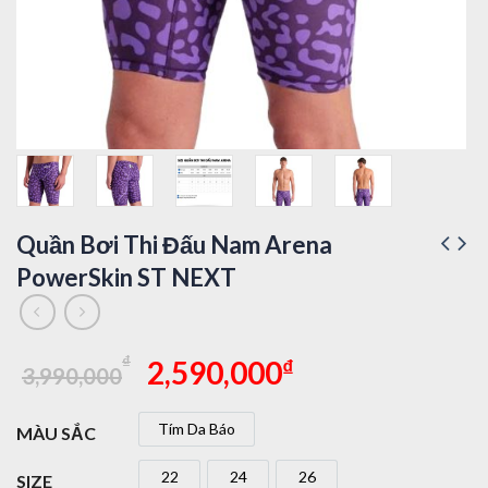
Quần Bơi Thi Đấu Nam Arena
PowerSkin ST NEXT
Giá
Giá
₫
₫
2,590,000
3,990,000
gốc
hiện
là:
tại
Tím Da Báo
MÀU SẮC
3,990,000₫.
là:
Tím Da Báo
2,590,000₫.
22
24
26
SIZE
22
24
26