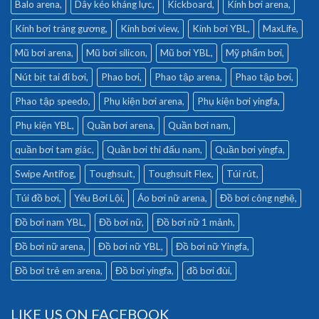
Balo arena
Dây kéo kháng lực
Kickboard
Kính bơi arena
Kính bơi tráng gương
Kính bơi view
Kính bơi YBL
MaxLife
Mũ bơi arena
Mũ bơi silicon
Mũ bơi YBL
Mỹ phẩm bơi
Nút bịt tai đi bơi
Phao bơi
Phao tập arena
Phao tập bơi
Phao tập speedo
Phụ kiện bơi arena
Phụ kiện bơi yingfa
Phụ kiện YBL
Quần bơi arena
Quần bơi nam
quần bơi tam giác
Quần bơi thi đấu nam
Quần bơi yingfa
Swipe Antifog
Toughsuit
Toughsuit Flex
Túi rút
Túi đồ bơi
Yêu Bơi Lội
Áo bơi nữ arena
Đồ bơi công nghệ
Đồ bơi nam YBL
Đồ bơi nữ
Đồ bơi nữ 1 mảnh
Đồ bơi nữ arena
Đồ bơi nữ YBL
Đồ bơi nữ Yingfa
Đồ bơi trẻ em arena
Đồ bơi yingfa
đồ bơi đùi
LIKE US ON FACEBOOK