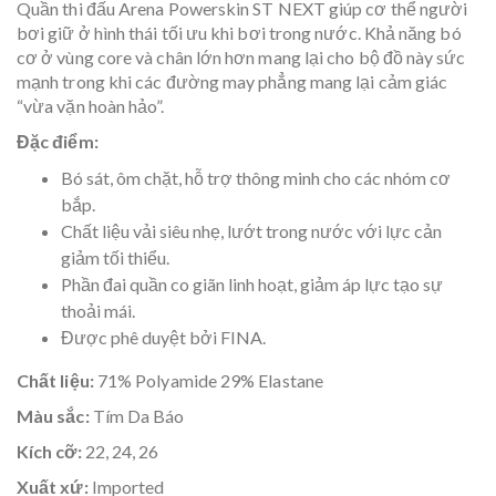
Quần thi đấu Arena Powerskin ST NEXT giúp cơ thể người
bơi giữ ở hình thái tối ưu khi bơi trong nước. Khả năng bó
cơ ở vùng core và chân lớn hơn mang lại cho bộ đồ này sức
mạnh trong khi các đường may phẳng mang lại cảm giác
“vừa vặn hoàn hảo”.
Đặc điểm:
Bó sát, ôm chặt, hỗ trợ thông minh cho các nhóm cơ
bắp.
Chất liệu vải siêu nhẹ, lướt trong nước với lực cản
giảm tối thiểu.
Phần đai quần co giãn linh hoạt, giảm áp lực tạo sự
thoải mái.
Được phê duyệt bởi FINA.
Chất liệu:
71% Polyamide 29% Elastane
Màu sắc:
Tím Da Báo
Kích cỡ:
22, 24, 26
Xuất xứ:
Imported