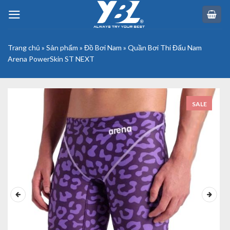
Skip
to
content
Trang chủ
»
Sản phẩm
»
Đồ Bơi Nam
»
Quần Bơi Thi Đấu Nam
Arena PowerSkin ST NEXT
SALE