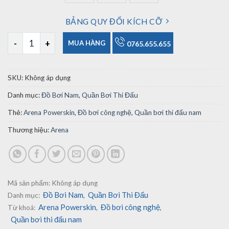
BẢNG QUY ĐỔI KÍCH CỠ
Quần Bơi Thi Đấu Nam Arena PowerSkin ST NEXT số lượng
MUA HÀNG
0765.655.655
SKU:
Không áp dụng
Danh mục:
Đồ Bơi Nam
,
Quần Bơi Thi Đấu
Thẻ:
Arena Powerskin
,
Đồ bơi công nghệ
,
Quần bơi thi đấu nam
Thương hiệu:
Arena
Mã sản phẩm:
Không áp dụng
Đồ Bơi Nam
Quần Bơi Thi Đấu
Danh mục:
,
Arena Powerskin
Đồ bơi công nghệ
Từ khoá:
,
,
Quần bơi thi đấu nam