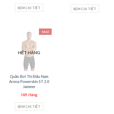
là:
tại
3,990,000₫.
là:
XEM CHI TIẾT
XEM CHI TIẾT
2,590,000₫.
SALE
HẾT HÀNG
Quần Bơi Thi Đấu Nam
Arena Powerskin ST 2.0
Jammer
Hết Hàng
XEM CHI TIẾT