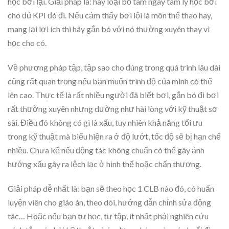
học bơi lại. Giải pháp là: hãy loại bỏ tâm ngay tâm lý học bơi
cho đủ KPI đó đi. Nếu cảm thấy bơi lội là môn thể thao hay,
mang lại lợi ích thì hãy gắn bó với nó thường xuyên thay vì
học cho có.
Về phương pháp tập, tập sao cho đúng trong quá trình lâu dài
cũng rất quan trọng nếu bạn muốn trình độ của mình có thể
lên cao. Thực tế là rất nhiều người đã biết bơi, gắn bó đi bơi
rất thường xuyên nhưng dường như hài lòng với kỹ thuật sơ
sài. Điều đó không có gì là xấu, tuy nhiên khả năng tối ưu
trong kỹ thuật mà biểu hiện ra ở độ lướt, tốc độ sẽ bị hạn chế
nhiều. Chưa kể nếu động tác không chuẩn có thể gây ảnh
hướng xấu gây ra lệch lạc ở hình thể hoặc chấn thương.
Giải pháp dễ nhất là: bạn sẽ theo học 1 CLB nào đó, có huấn
luyện viên cho giáo án, theo dõi, hướng dẫn chỉnh sửa động
tác… Hoặc nếu bạn tự học, tự tập, ít nhất phải nghiên cứu