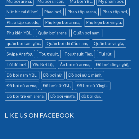
Mũ bơi arena
Mũ bơi silicon
Mũ bơi YBL
Mỹ phẩm bơi
Nút bịt tai đi bơi
Phao bơi
Phao tập arena
Phao tập bơi
Phao tập speedo
Phụ kiện bơi arena
Phụ kiện bơi yingfa
Phụ kiện YBL
Quần bơi arena
Quần bơi nam
quần bơi tam giác
Quần bơi thi đấu nam
Quần bơi yingfa
Swipe Antifog
Toughsuit
Toughsuit Flex
Túi rút
Túi đồ bơi
Yêu Bơi Lội
Áo bơi nữ arena
Đồ bơi công nghệ
Đồ bơi nam YBL
Đồ bơi nữ
Đồ bơi nữ 1 mảnh
Đồ bơi nữ arena
Đồ bơi nữ YBL
Đồ bơi nữ Yingfa
Đồ bơi trẻ em arena
Đồ bơi yingfa
đồ bơi đùi
LIKE US ON FACEBOOK