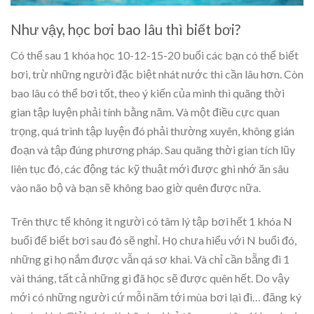
Như vậy, học bơi bao lâu thì biết bơi?
Có thể sau 1 khóa học 10-12-15-20 buổi các bạn có thể biết
bơi, trừ những người đặc biệt nhát nước thì cần lâu hơn. Còn
bao lâu có thể bơi tốt, theo ý kiến của mình thì quãng thời
gian tập luyện phải tính bằng năm. Và một điều cực quan
trọng, quá trình tập luyện đó phải thường xuyên, không gián
đoạn và tập đúng phương pháp. Sau quãng thời gian tích lũy
liên tục đó, các động tác kỹ thuật mới được ghi nhớ ăn sâu
vào não bộ và bạn sẽ không bao giờ quên được nữa.
Trên thực tế không it người có tâm lý tập bơi hết 1 khóa N
buổi để biết bơi sau đó sẽ nghỉ. Họ chưa hiểu với N buổi đó,
những gì họ nắm được vẫn qá sơ khai. Và chỉ cần bẵng đi 1
vài tháng, tất cả những gì đã học sẽ được quên hết. Do vậy
mới có những người cứ mỗi năm tới mùa bơi lại đi… đăng ký