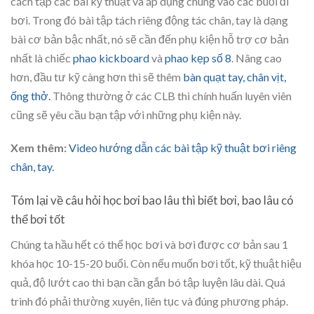
cách tập các bài kỹ thuật và áp dụng chúng vào các buổi đi
bơi. Trong đó bài tập tách riêng động tác chân, tay là dạng
bài cơ bản bậc nhất, nó sẽ cần đến phụ kiện hỗ trợ cơ bản
nhất là chiếc
phao kickboard
và
phao kẹp số 8
. Nâng cao
hơn, đầu tư kỹ càng hơn thì sẽ thêm
bàn quạt tay,
chân vịt,
ống thở.
Thông thường ở các CLB thì chính huấn luyên viên
cũng sẽ yêu cầu bạn tập với những phụ kiện này.
Xem thêm:
Video hướng dẫn các bài tập kỹ thuật bơi riêng
chân, tay.
Tóm lại về câu hỏi học bơi bao lâu thì biết bơi, bao lâu có
thể bơi tốt
Chúng ta hầu hết có thể học bơi và bơi được cơ bản sau 1
khóa học 10-15-20 buổi. Còn nếu muốn bơi tốt, kỹ thuật hiệu
quả, độ lướt cao thì bạn cần gắn bó tập luyện lâu dài. Quá
trình đó phải thường xuyên, liên tục và đúng phương pháp.