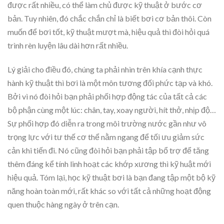
được rất nhiều, có thể làm chủ được kỹ thuật ở bước cơ
bản. Tuy nhiên, đó chắc chắn chỉ là biết bơi cơ bản thôi. Còn
muốn để bơi tốt, kỹ thuật mượt mà, hiệu quả thì đòi hỏi quá
trình rèn luyện lâu dài hơn rất nhiều.
Lý giải cho điều đó, chúng ta phải nhìn trên khía cạnh thực
hành kỹ thuật thì bơi là một môn tương đối phức tạp và khó.
Bởi vì nó đòi hỏi bạn phải phối hợp động tác của tất cả các
bộ phận cùng một lúc: chân, tay, xoay người, hít thở, nhịp độ…
Sự phối hợp đó diễn ra trong môi trường nước gần như vô
trọng lực với tư thế cơ thể nằm ngang để tối ưu giảm sức
cản khi tiến đi. Nó cũng đòi hỏi bạn phải tập bổ trợ để tăng
thêm đáng kể tính linh hoạt các khớp xương thì kỹ huật mới
hiệu quả. Tóm lại, học kỹ thuật bơi là bạn đang tập một bộ kỹ
năng hoàn toàn mới, rất khác so với tất cả những hoạt động
quen thuộc hàng ngày ở trên cạn.