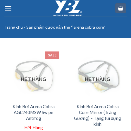
Skip
to
content
Trang chủ
»
Sản phẩm được gắn thẻ “ arena cobra core”
SALE
HẾT HÀNG
HẾT HÀNG
Kính Bơi Arena Cobra
Kính Bơi Arena Cobra
AGL240MSW Swipe
Core Mirror (Tráng
Antifog
Gương) – Tặng túi đựng
kính
Hết Hàng