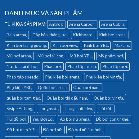
DANH MỤC VÀ SẢN PHẨM
Antifog
Arena Carbon
Arena Cobra
Balo arena
Dây kéo kháng lực
Kickboard
Kính bơi arena
Kính bơi tráng gương
Kính bơi view
Kính bơi YBL
MaxLife
Mũ bơi arena
Mũ bơi silicon
Mũ bơi YBL
Mỹ phẩm bơi
Nút bịt tai đi bơi
Phao bơi
Phao tập arena
Phao tập bơi
Phao tập speedo
Phụ kiện bơi arena
Phụ kiện bơi yingfa
Phụ kiện YBL
Quần bơi arena
Quần bơi nam
quần bơi tam giác
Quần bơi thi đấu nam
Quần bơi yingfa
Swipe Antifog
Toughsuit
Toughsuit Flex
Túi rút
Túi đồ bơi
Yêu Bơi Lội
Áo bơi nữ arena
Đồ bơi công nghệ
Đồ bơi nam YBL
Đồ bơi nữ
Đồ bơi nữ 1 mảnh