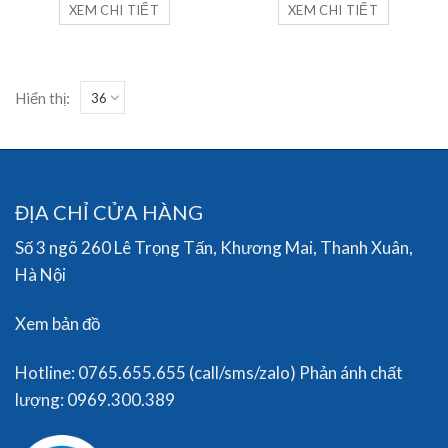
220,000₫.
là:
210,000₫.
là:
XEM CHI TIẾT
XEM CHI TIẾT
198,000₫.
168,000
Hiển thị:
ĐỊA CHỈ CỬA HÀNG
Số 3 ngõ 260 Lê Trọng Tấn, Khương Mai, Thanh Xuân,
Hà Nội
Xem bản đồ
Hotline: 0765.655.655 (call/sms/zalo) Phản ánh chất
lượng: 0969.300.389