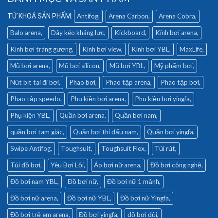
Antifog
Arena Carbon
Arena Cobra
Balo arena
Dây kéo kháng lực
Kickboard
Kính bơi arena
Kính bơi tráng gương
Kính bơi view
Kính bơi YBL
MaxLife
Mũ bơi arena
Mũ bơi silicon
Mũ bơi YBL
Mỹ phẩm bơi
Nút bịt tai đi bơi
Phao bơi
Phao tập arena
Phao tập bơi
Phao tập speedo
Phụ kiện bơi arena
Phụ kiện bơi yingfa
Phụ kiện YBL
Quần bơi arena
Quần bơi nam
quần bơi tam giác
Quần bơi thi đấu nam
Quần bơi yingfa
Swipe Antifog
Toughsuit
Toughsuit Flex
Túi rút
Túi đồ bơi
Yêu Bơi Lội
Áo bơi nữ arena
Đồ bơi công nghệ
Đồ bơi nam YBL
Đồ bơi nữ
Đồ bơi nữ 1 mảnh
Đồ bơi nữ arena
Đồ bơi nữ YBL
Đồ bơi nữ Yingfa
Đồ bơi trẻ em arena
Đồ bơi yingfa
đồ bơi đùi