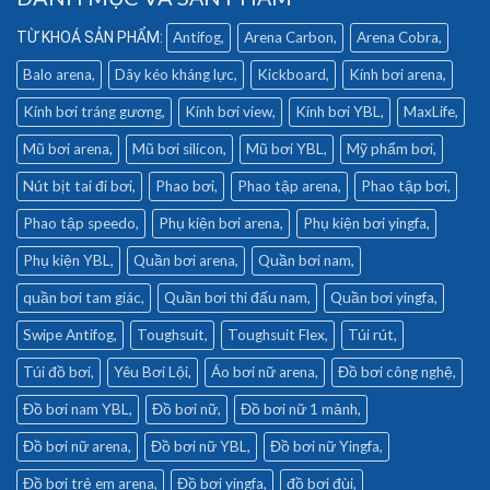
Antifog
Arena Carbon
Arena Cobra
Balo arena
Dây kéo kháng lực
Kickboard
Kính bơi arena
Kính bơi tráng gương
Kính bơi view
Kính bơi YBL
MaxLife
Mũ bơi arena
Mũ bơi silicon
Mũ bơi YBL
Mỹ phẩm bơi
Nút bịt tai đi bơi
Phao bơi
Phao tập arena
Phao tập bơi
Phao tập speedo
Phụ kiện bơi arena
Phụ kiện bơi yingfa
Phụ kiện YBL
Quần bơi arena
Quần bơi nam
quần bơi tam giác
Quần bơi thi đấu nam
Quần bơi yingfa
Swipe Antifog
Toughsuit
Toughsuit Flex
Túi rút
Túi đồ bơi
Yêu Bơi Lội
Áo bơi nữ arena
Đồ bơi công nghệ
Đồ bơi nam YBL
Đồ bơi nữ
Đồ bơi nữ 1 mảnh
Đồ bơi nữ arena
Đồ bơi nữ YBL
Đồ bơi nữ Yingfa
Đồ bơi trẻ em arena
Đồ bơi yingfa
đồ bơi đùi