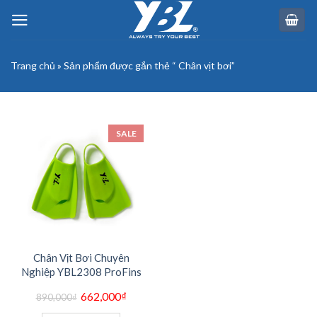
Skip
to
content
Trang chủ
»
Sản phẩm được gắn thẻ “ Chân vịt bơi”
SALE
Chân Vịt Bơi Chuyên
Nghiệp YBL2308 ProFins
Giá
Giá
662,000
₫
890,000
₫
gốc
hiện
là:
tại