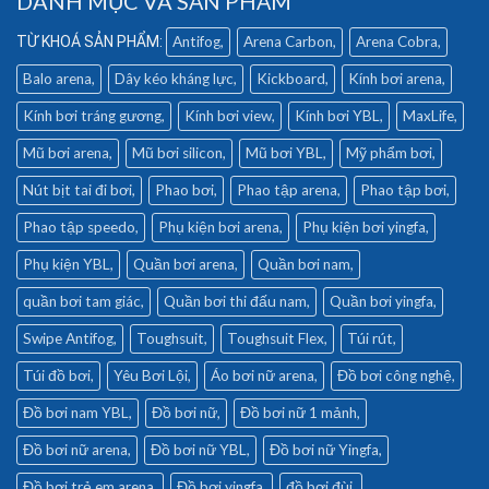
DANH MỤC VÀ SẢN PHẨM
Antifog
Arena Carbon
Arena Cobra
Balo arena
Dây kéo kháng lực
Kickboard
Kính bơi arena
Kính bơi tráng gương
Kính bơi view
Kính bơi YBL
MaxLife
Mũ bơi arena
Mũ bơi silicon
Mũ bơi YBL
Mỹ phẩm bơi
Nút bịt tai đi bơi
Phao bơi
Phao tập arena
Phao tập bơi
Phao tập speedo
Phụ kiện bơi arena
Phụ kiện bơi yingfa
Phụ kiện YBL
Quần bơi arena
Quần bơi nam
quần bơi tam giác
Quần bơi thi đấu nam
Quần bơi yingfa
Swipe Antifog
Toughsuit
Toughsuit Flex
Túi rút
Túi đồ bơi
Yêu Bơi Lội
Áo bơi nữ arena
Đồ bơi công nghệ
Đồ bơi nam YBL
Đồ bơi nữ
Đồ bơi nữ 1 mảnh
Đồ bơi nữ arena
Đồ bơi nữ YBL
Đồ bơi nữ Yingfa
Đồ bơi trẻ em arena
Đồ bơi yingfa
đồ bơi đùi