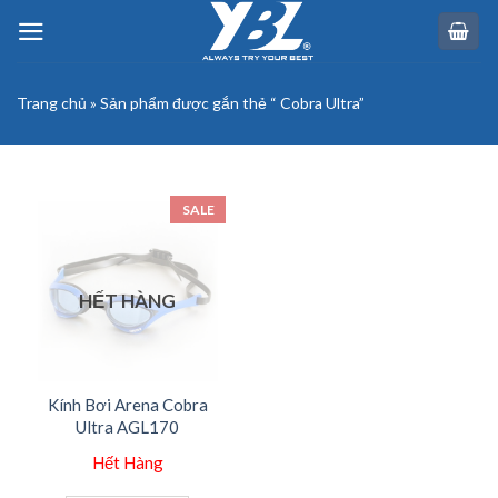
Skip
to
content
Trang chủ
»
Sản phẩm được gắn thẻ “ Cobra Ultra”
SALE
HẾT HÀNG
Kính Bơi Arena Cobra
Ultra AGL170
Hết Hàng