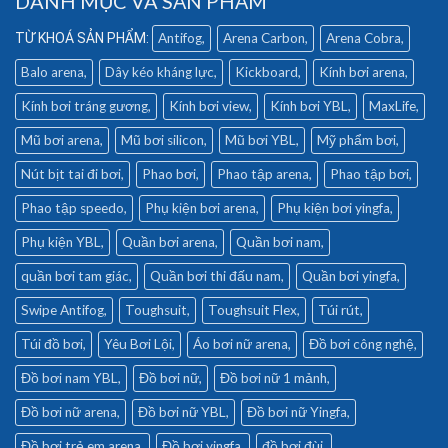
DANH MỤC VÀ SẢN PHẨM
Antifog
Arena Carbon
Arena Cobra
Balo arena
Dây kéo kháng lực
Kickboard
Kính bơi arena
Kính bơi tráng gương
Kính bơi view
Kính bơi YBL
MaxLife
Mũ bơi arena
Mũ bơi silicon
Mũ bơi YBL
Mỹ phẩm bơi
Nút bịt tai đi bơi
Phao bơi
Phao tập arena
Phao tập bơi
Phao tập speedo
Phụ kiện bơi arena
Phụ kiện bơi yingfa
Phụ kiện YBL
Quần bơi arena
Quần bơi nam
quần bơi tam giác
Quần bơi thi đấu nam
Quần bơi yingfa
Swipe Antifog
Toughsuit
Toughsuit Flex
Túi rút
Túi đồ bơi
Yêu Bơi Lội
Áo bơi nữ arena
Đồ bơi công nghệ
Đồ bơi nam YBL
Đồ bơi nữ
Đồ bơi nữ 1 mảnh
Đồ bơi nữ arena
Đồ bơi nữ YBL
Đồ bơi nữ Yingfa
Đồ bơi trẻ em arena
Đồ bơi yingfa
đồ bơi đùi