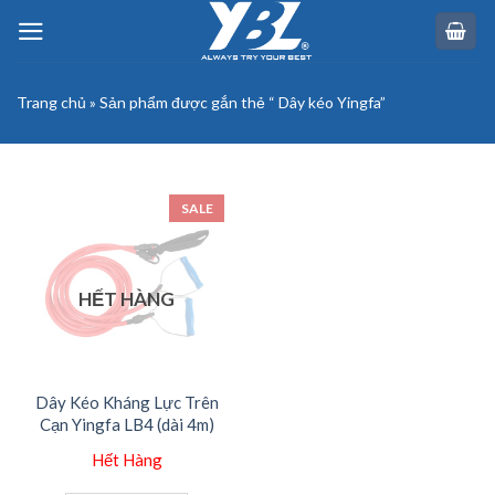
Skip
to
content
Trang chủ
»
Sản phẩm được gắn thẻ “ Dây kéo Yingfa”
SALE
HẾT HÀNG
Dây Kéo Kháng Lực Trên
Cạn Yingfa LB4 (dài 4m)
Hết Hàng