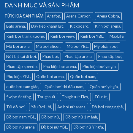
DANH MỤC VÀ SẢN PHẨM
Antifog
Arena Carbon
Arena Cobra
Balo arena
Dây kéo kháng lực
Kickboard
Kính bơi arena
Kính bơi tráng gương
Kính bơi view
Kính bơi YBL
MaxLife
Mũ bơi arena
Mũ bơi silicon
Mũ bơi YBL
Mỹ phẩm bơi
Nút bịt tai đi bơi
Phao bơi
Phao tập arena
Phao tập bơi
Phao tập speedo
Phụ kiện bơi arena
Phụ kiện bơi yingfa
Phụ kiện YBL
Quần bơi arena
Quần bơi nam
quần bơi tam giác
Quần bơi thi đấu nam
Quần bơi yingfa
Swipe Antifog
Toughsuit
Toughsuit Flex
Túi rút
Túi đồ bơi
Yêu Bơi Lội
Áo bơi nữ arena
Đồ bơi công nghệ
Đồ bơi nam YBL
Đồ bơi nữ
Đồ bơi nữ 1 mảnh
Đồ bơi nữ arena
Đồ bơi nữ YBL
Đồ bơi nữ Yingfa