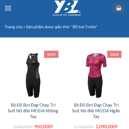
Skip
to
content
Trang chủ
»
Sản phẩm được gắn thẻ “ Đồ bơi 3 môn”
SALE
SALE
Bộ Đồ Bơi Đạp Chạy Tri
Bộ Đồ Bơi Đạp Chạy Tri
Suit Nữ dhb MODA Không
Suit Nữ dhb MODA Ngắn
Tay
Tay
Giá
Giá
Giá
Giá
950,000
₫
1,090,000
₫
2,500,000
₫
2,700,000
₫
gốc
hiện
gốc
hiện