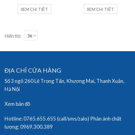
là:
tại
là:
tại
2,500,000₫.
là:
2,700,000₫.
là:
XEM CHI TIẾT
XEM CHI TIẾT
950,000₫.
1,090,
Hiển thị:
ĐỊA CHỈ CỬA HÀNG
Số 3 ngõ 260 Lê Trọng Tấn, Khương Mai, Thanh Xuân,
Hà Nội
Xem bản đồ
Hotline: 0765.655.655 (call/sms/zalo) Phản ánh chất
lượng: 0969.300.389