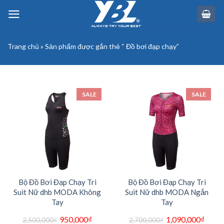
Skip
to
content
Trang chủ
»
Sản phẩm được gắn thẻ “ Đồ bơi đạp chạy”
SALE
SALE
Bộ Đồ Bơi Đạp Chạy Tri
Bộ Đồ Bơi Đạp Chạy Tri
Suit Nữ dhb MODA Không
Suit Nữ dhb MODA Ngắn
Tay
Tay
Giá
Giá
Giá
Giá
950,000
₫
1,090,000
₫
2,500,000
₫
2,700,000
₫
gốc
hiện
gốc
hiện