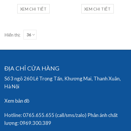
là:
tại
là:
tại
2,500,000₫.
là:
2,700,000₫.
là:
XEM CHI TIẾT
XEM CHI TIẾT
950,000₫.
1,090,
Hiển thị:
ĐỊA CHỈ CỬA HÀNG
Số 3 ngõ 260 Lê Trọng Tấn, Khương Mai, Thanh Xuân,
Hà Nội
Xem bản đồ
Hotline: 0765.655.655 (call/sms/zalo) Phản ánh chất
lượng: 0969.300.389