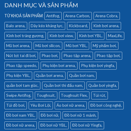
DANH MỤC VÀ SẢN PHẨM
Antifog
Arena Carbon
Arena Cobra
Balo arena
Dây kéo kháng lực
Kickboard
Kính bơi arena
Kính bơi tráng gương
Kính bơi view
Kính bơi YBL
MaxLife
Mũ bơi arena
Mũ bơi silicon
Mũ bơi YBL
Mỹ phẩm bơi
Nút bịt tai đi bơi
Phao bơi
Phao tập arena
Phao tập bơi
Phao tập speedo
Phụ kiện bơi arena
Phụ kiện bơi yingfa
Phụ kiện YBL
Quần bơi arena
Quần bơi nam
quần bơi tam giác
Quần bơi thi đấu nam
Quần bơi yingfa
Swipe Antifog
Toughsuit
Toughsuit Flex
Túi rút
Túi đồ bơi
Yêu Bơi Lội
Áo bơi nữ arena
Đồ bơi công nghệ
Đồ bơi nam YBL
Đồ bơi nữ
Đồ bơi nữ 1 mảnh
Đồ bơi nữ arena
Đồ bơi nữ YBL
Đồ bơi nữ Yingfa