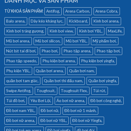
DANH MỤC VÀ SẢN PHẨM
Antifog
Arena Carbon
Arena Cobra
Balo arena
Dây kéo kháng lực
Kickboard
Kính bơi arena
Kính bơi tráng gương
Kính bơi view
Kính bơi YBL
MaxLife
Mũ bơi arena
Mũ bơi silicon
Mũ bơi YBL
Mỹ phẩm bơi
Nút bịt tai đi bơi
Phao bơi
Phao tập arena
Phao tập bơi
Phao tập speedo
Phụ kiện bơi arena
Phụ kiện bơi yingfa
Phụ kiện YBL
Quần bơi arena
Quần bơi nam
quần bơi tam giác
Quần bơi thi đấu nam
Quần bơi yingfa
Swipe Antifog
Toughsuit
Toughsuit Flex
Túi rút
Túi đồ bơi
Yêu Bơi Lội
Áo bơi nữ arena
Đồ bơi công nghệ
Đồ bơi nam YBL
Đồ bơi nữ
Đồ bơi nữ 1 mảnh
Đồ bơi nữ arena
Đồ bơi nữ YBL
Đồ bơi nữ Yingfa
Đồ bơi trẻ em arena
Đồ bơi yingfa
đồ bơi đùi