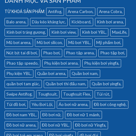
DANH MỤC VÀ SẢN PHẨM
Antifog
Arena Carbon
Arena Cobra
Balo arena
Dây kéo kháng lực
Kickboard
Kính bơi arena
Kính bơi tráng gương
Kính bơi view
Kính bơi YBL
MaxLife
Mũ bơi arena
Mũ bơi silicon
Mũ bơi YBL
Mỹ phẩm bơi
Nút bịt tai đi bơi
Phao bơi
Phao tập arena
Phao tập bơi
Phao tập speedo
Phụ kiện bơi arena
Phụ kiện bơi yingfa
Phụ kiện YBL
Quần bơi arena
Quần bơi nam
quần bơi tam giác
Quần bơi thi đấu nam
Quần bơi yingfa
Swipe Antifog
Toughsuit
Toughsuit Flex
Túi rút
Túi đồ bơi
Yêu Bơi Lội
Áo bơi nữ arena
Đồ bơi công nghệ
Đồ bơi nam YBL
Đồ bơi nữ
Đồ bơi nữ 1 mảnh
Đồ bơi nữ arena
Đồ bơi nữ YBL
Đồ bơi nữ Yingfa
Đồ bơi trẻ em arena
Đồ bơi yingfa
đồ bơi đùi