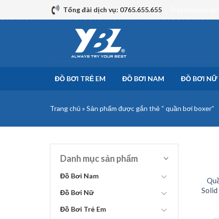
Skip
Tổng đài dịch vụ: 0765.655.655
Freeship toàn qu
to
content
ĐỒ BƠI TRẺ EM
ĐỒ BƠI NAM
ĐỒ BƠI NỮ
Trang chủ
»
Sản phẩm được gắn thẻ “ quần bơi boxer”
Danh mục sản phẩm
Đồ Bơi Nam
Quầ
Solid
Đồ Bơi Nữ
Đồ Bơi Trẻ Em