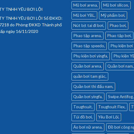
Mũ bơi arena
Mũ bơi silicon
Y TNHH YÊU BƠI LỘI
Mũ bơi YBL
Mỹ phẩm bơi
Y TNHH YÊU BƠI LỘI Số ĐKKD:
7218 do Phòng ĐKKD Thành phố
Nút bịt tai đi bơi
Phao bơi
cấp ngày 16/11/2020
Phao tập arena
Phao tập bơi
Phao tập speedo
Phụ kiện bơi
Phụ kiện bơi yingfa
Phụ kiện Y
Quần bơi arena
Quần bơi nam
quần bơi tam giác
Quần bơi thi đấu nam
Quần bơi yingfa
Swipe Antifog
Toughsuit
Toughsuit Flex
T
Túi đồ bơi
Yêu Bơi Lội
Áo bơi nữ arena
Đồ bơi công n