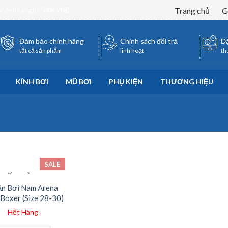
Trang chủ
G
ốc đơn hàng từ 500K VNĐ
Đảm bảo chính hãng
Chính sách đổi trả
Đặ
tất cả sản phẩm
linh hoạt
th
KÍNH BƠI
MŨ BƠI
PHỤ KIỆN
THƯƠNG HIỆU
SALE
HẾT HÀNG
n Bơi Nam Arena
 Boxer (Size 28-30)
Hết Hàng