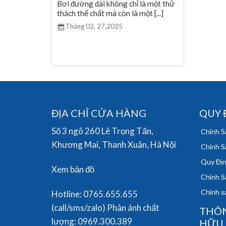
nổi với hàng
Bơi đường dài không chỉ là một thử
giới [...]
thách thể chất mà còn là một [...]
Tháng 02,
27,2025
ĐỊA CHỈ CỬA HÀNG
QUY 
Số 3 ngõ 260 Lê Trọng Tấn,
Chính S
Khương Mai, Thanh Xuân, Hà Nội
Chính S
Quy Địn
Xem bản đồ
Chính S
Chính sá
Hotline: 0765.655.655
(call/sms/zalo) Phản ánh chất
THÔN
lượng: 0969.300.389
HỮU