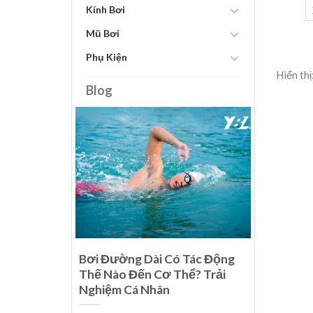
Kính Bơi
Mũ Bơi
Phụ Kiện
Hiển thị
Blog
i Thế Giới
Bơi Đường Dài Có Tác Động
u Phẩm Của
Thế Nào Đến Cơ Thể? Trải
Nghiệm Cá Nhân