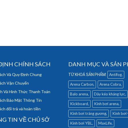
ĐỊNH CHÍNH SÁCH
DANH MỤC VÀ SẢN 
ách Và Quy Định Chung
Antifog
ách Vận Chuyển
Arena Carbon
Arena Cobra
h Và Hình Thức Thanh Toán
Balo arena
Dây kéo kháng lực
ách Bảo Mật Thông Tin
Kickboard
Kính bơi arena
ch đổi trả và hoàn tiền
Kính bơi tráng gương
Kính bơi
G TIN VỀ CHỦ SỞ
Kính bơi YBL
MaxLife