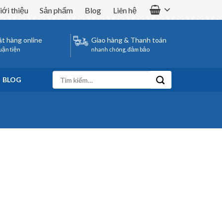
iới thiệu
Sản phẩm
Blog
Liên hệ
t hàng online
Giao hàng & Thanh toán
uận tiện
nhanh chóng, đảm bảo
Tìm
BLOG
kiếm: