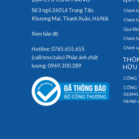
Số 3 ngõ 260 Lê Trọng Tấn,
Chính S
Khương Mai, Thanh Xuân, Hà Nội
Chính S
Quy Địn
Xem bản đồ
Chính S
Chính sá
Hotline: 0765.655.655
(call/sms/zalo) Phản ánh chất
THÔN
lượng: 0969.300.389
HỮU
CÔNG T
CÔNG T
010941
Hà Nội 