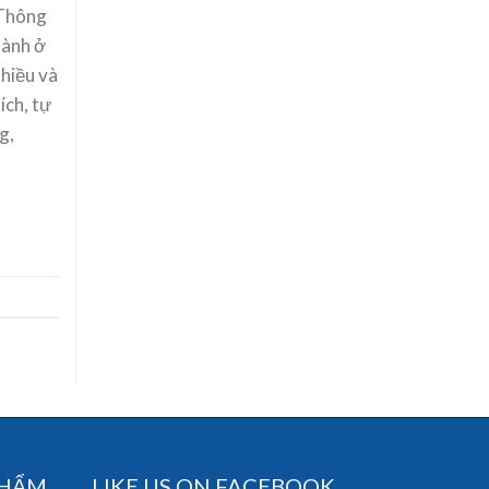
 Thông
hành ở
nhiều và
ích, tự
g,
PHẨM
LIKE US ON FACEBOOK