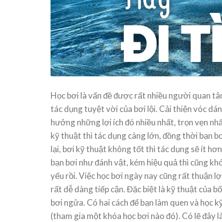
 Mấy?
Thử 
 2 Bên?
Thán
y là
1 – G
Bơi Biển Và Bơi Trong Bể Bơi
Học bơi là vấn đề được rất nhiều người quan tâm,
tay khi
45Km 
Có Gì Khác Nhau?
Challe
tác dụng tuyệt vời của bơi lội. Cải thiện vóc dá
23
hưởng những lợi ích đó nhiều nhất, trọn vẹn nhấ
Xin chào các bạn. Bơi biển có gì khác
với bơi trong bể bơi là [...]
kỹ thuật thì tác dụng càng lớn, đồng thời bạn b
Tháng 11,
09,2022
lại, bơi kỹ thuật không tốt thì tác dụng sẽ ít h
bạn bơi như đánh vật, kém hiệu quả thì cũng khó
yếu rồi. Việc học bơi ngày nay cũng rất thuận lợ
rất dễ dàng tiếp cận. Đặc biệt là kỹ thuật của b
bơi ngửa. Có hai cách để bạn làm quen và học kỹ
(tham gia một khóa học bơi nào đó). Có lẽ đây l