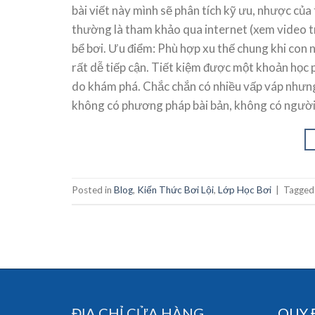
bài viết này mình sẽ phân tích kỹ ưu, nhược củ
thường là tham khảo qua internet (xem video tr
bể bơi. Ưu điểm: Phù hợp xu thế chung khi con n
rất dễ tiếp cận. Tiết kiệm được một khoản học ph
do khám phá. Chắc chắn có nhiều vấp váp nhưng
không có phương pháp bài bản, không có người đ
Posted in
Blog
,
Kiến Thức Bơi Lội
,
Lớp Học Bơi
|
Tagge
ĐỊA CHỈ CỬA HÀNG
QUY 