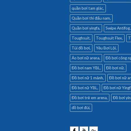
quần bơi tam giác
Quần bơi thi đấu nam
Quần bơi yingfa
Swipe Antifog
Toughsuit
Toughsuit Flex
T
Túi đồ bơi
Yêu Bơi Lội
Áo bơi nữ arena
Đồ bơi công n
Đồ bơi nam YBL
Đồ bơi nữ
Đồ bơi nữ 1 mảnh
Đồ bơi nữ a
Đồ bơi nữ YBL
Đồ bơi nữ Yingf
Đồ bơi trẻ em arena
Đồ bơi yin
đồ bơi đùi