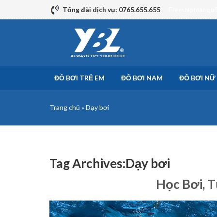
Skip
Tổng đài dịch vụ: 0765.655.655
Freeship toàn qu
to
content
ĐỒ BƠI TRẺ EM
ĐỒ BƠI NAM
ĐỒ BƠI NỮ
Trang chủ
»
Dạy bơi
Tag Archives:
Dạy bơi
Học Bơi, 