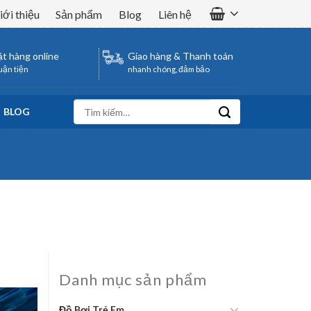
iới thiệu
Sản phẩm
Blog
Liên hệ
t hàng online
Giao hàng & Thanh toán
uận tiện
nhanh chóng, đảm bảo
Tìm
BLOG
kiếm:
Danh mục sản phẩm
Đồ Bơi Trẻ Em