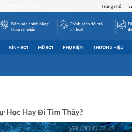
Trang chủ
G
ốc đơn hàng từ 500K VNĐ
Đảm bảo chính hãng
Chính sách đổi trả
Đặ
tất cả sản phẩm
linh hoạt
th
KÍNH BƠI
MŨ BƠI
PHỤ KIỆN
THƯƠNG HIỆU
Tự Học Hay Đi Tìm Thầy?