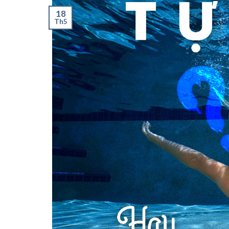
18
Th5