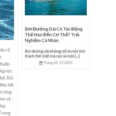
iới
Bơi Đường Dài Có Tác Động
 Của
Thế Nào Đến Cơ Thể? Trải
Nghiệm Cá Nhân
iểu rõ
hàng
Bơi đường dài không chỉ là một thử
thách thể chất mà còn là một [...]
c
Tháng 02,
27,2025
 chuẩn
. Ngược
thể. Khi
điều tất
ội cũng
ướm và
 dạy
 Trong