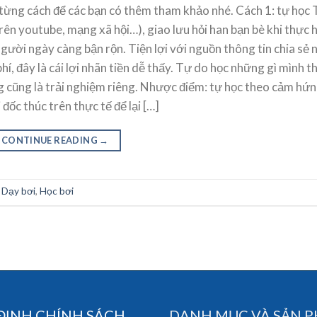
a từng cách để các bạn có thêm tham khảo nhé. Cách 1: tự học
ên youtube, mạng xã hội…), giao lưu hỏi han bạn bè khi thực 
gười ngày càng bận rộn. Tiện lợi với nguồn thông tin chia sẻ 
í, đây là cái lợi nhãn tiền dễ thấy. Tự do học những gì mình th
 cũng là trải nghiệm riêng. Nhược điểm: tự học theo cảm hứn
ốc thúc trên thực tế để lại […]
CONTINUE READING
→
d
Dạy bơi
,
Học bơi
ĐỊNH CHÍNH SÁCH
DANH MỤC VÀ SẢN 