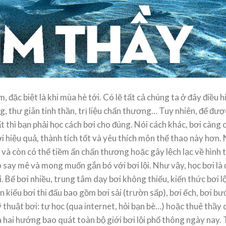
Thách Bơi 45Km Trong 1
Top Kỷ Lục Bơi Lội Thế G
g Swim Star Challenge
2022, Những Siêu Phẩm
Năm
iới thiệu nội dung Thử Thách
 đặc biệt là khi mùa hè tới. Có lẽ tất cả chúng ta ở đây điều h
Swim Star Swim Star
2022 là một năm sôi nổi với 
nge là [...]
loạt kỷ lục bơi lội thế giới [...]
ng, thư giãn tinh thần, trị liệu chấn thương… Tuy nhiên, để đượ
Tháng 10,
25,2022
Tháng 09,
02,2022
t thì bạn phải học cách bơi cho đúng. Nói cách khác, bơi càng
ơi hiệu quả, thành tích tốt và yêu thích môn thể thao này hơn
ơn và còn có thể tiềm ẩn chấn thương hoặc gây lệch lạc về hình 
 say mê và mong muốn gắn bó với bơi lội. Như vậy, học bơi là 
i. Bể bơi nhiều, trung tâm dạy bơi không thiếu, kiến thức bơi l
ốn kiểu bơi thi đấu bao gồm bơi sải (trườn sấp), bơi ếch, bơi b
 thuật bơi: tự học (qua internet, hỏi bạn bè…) hoặc thuê thầy
à hai hướng bao quát toàn bộ giới bơi lội phổ thông ngày nay.