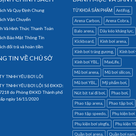
ách Và Quy Định Chung
Antifog
ách Vận Chuyển
Arena Carbon
Arena Cobra
h Và Hình Thức Thanh Toán
Balo arena
Dây kéo kháng lực
ách Bảo Mật Thông Tin
Kickboard
Kính bơi arena
ch đổi trả và hoàn tiền
Kính bơi tráng gương
Kính bơi
G TIN VỀ CHỦ SỞ
Kính bơi YBL
MaxLife
Mũ bơi arena
Mũ bơi silicon
Y TNHH YÊU BƠI LỘI
Mũ bơi YBL
Mỹ phẩm bơi
Y TNHH YÊU BƠI LỘI Số ĐKKD:
7218 do Phòng ĐKKD Thành phố
Nút bịt tai đi bơi
Phao bơi
cấp ngày 16/11/2020
Phao tập arena
Phao tập bơi
Phao tập speedo
Phụ kiện bơi
Phụ kiện bơi yingfa
Phụ kiện Y
Quần bơi arena
Quần bơi nam