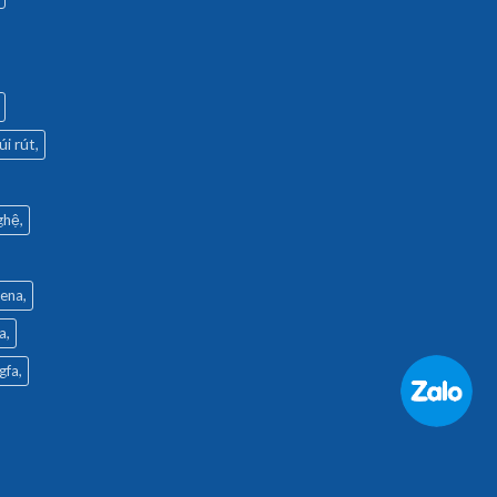
úi rút
ghệ
rena
a
gfa