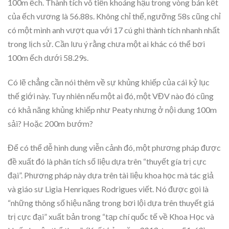
100m ếch. Thành tích vô tiền khoáng hậu trong vòng bán kết
của ếch vương là 56.88s. Không chỉ thế, ngưỡng 58s cũng chỉ
có một mình anh vượt qua với 17 cú ghi thành tích nhanh nhất
trong lịch sử. Cần lưu ý rằng chưa một ai khác có thể bơi
100m ếch dưới 58.29s.
Có lẽ chẳng cần nói thêm về sự khủng khiếp của cái kỷ lục
thế giới này. Tuy nhiên nếu một ai đó, một VĐV nào đó cũng
có khả năng khủng khiếp như Peaty nhưng ở nội dung 100m
sải? Hoặc 200m bướm?
Để có thể dễ hình dung viễn cảnh đó, một phương pháp được
đề xuất đó là phân tích số liệu dựa trên “thuyết gía trị cực
đại”. Phương pháp này dựa trên tài liệu khoa học mà tác giả
và giáo sư Ligia Henriques Rodrigues viết. Nó được gọi là
“những thông số hiệu năng trong bơi lội dựa trên thuyết giá
trị cực đại” xuất bản trong “tạp chí quốc tế về Khoa Học và