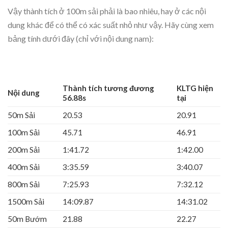
Vậy thành tích ở 100m sải phải là bao nhiêu, hay ở các nội
dung khác để có thể có xác suất nhỏ như vậy. Hãy cùng xem
bảng tính dưới đây (chỉ với nội dung nam):
Thành tích tương đương
KLTG hiện
Nội dung
56.88s
tại
50m Sải
20.53
20.91
100m Sải
45.71
46.91
200m Sải
1:41.72
1:42.00
400m Sải
3:35.59
3:40.07
800m Sải
7:25.93
7:32.12
1500m Sải
14:09.87
14:31.02
50m Bướm
21.88
22.27