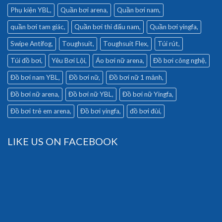
Phụ kiện YBL
Quần bơi arena
Quần bơi nam
quần bơi tam giác
Quần bơi thi đấu nam
Quần bơi yingfa
Swipe Antifog
Toughsuit
Toughsuit Flex
Túi rút
Túi đồ bơi
Yêu Bơi Lội
Áo bơi nữ arena
Đồ bơi công nghệ
Đồ bơi nam YBL
Đồ bơi nữ
Đồ bơi nữ 1 mảnh
Đồ bơi nữ arena
Đồ bơi nữ YBL
Đồ bơi nữ Yingfa
Đồ bơi trẻ em arena
Đồ bơi yingfa
đồ bơi đùi
LIKE US ON FACEBOOK