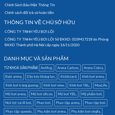
Chính Sách Bảo Mật Thông Tin
Chính sách đổi trả và hoàn tiền
THÔNG TIN VỀ CHỦ SỞ HỮU
CÔNG TY TNHH YÊU BƠI LỘI
CÔNG TY TNHH YÊU BƠI LỘI Số ĐKKD: 0109417218 do Phòng
ĐKKD Thành phố Hà Nội cấp ngày 16/11/2020
DANH MỤC VÀ SẢN PHẨM
Antifog
Arena Carbon
Arena Cobra
Balo arena
Dây kéo kháng lực
Kickboard
Kính bơi arena
Kính bơi tráng gương
Kính bơi view
Kính bơi YBL
MaxLife
Mũ bơi arena
Mũ bơi silicon
Mũ bơi YBL
Mỹ phẩm bơi
Nút bịt tai đi bơi
Phao bơi
Phao tập arena
Phao tập bơi
Phao tập speedo
Phụ kiện bơi arena
Phụ kiện bơi yingfa