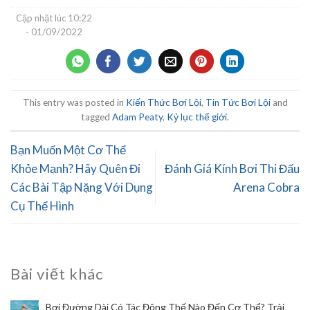
Cập nhật lúc
10:22
- 01/09/2022
This entry was posted in
Kiến Thức Bơi Lội
,
Tin Tức Bơi Lội
and
tagged
Adam Peaty
,
Kỷ lục thế giới
.
Bạn Muốn Một Cơ Thể
Khỏe Mạnh? Hãy Quên Đi
Đánh Giá Kính Bơi Thi Đấu
Các Bài Tập Nặng Với Dụng
Arena Cobra
Cụ Thể Hình
Bài viết khác
Bơi Đường Dài Có Tác Động Thế Nào Đến Cơ Thể? Trải