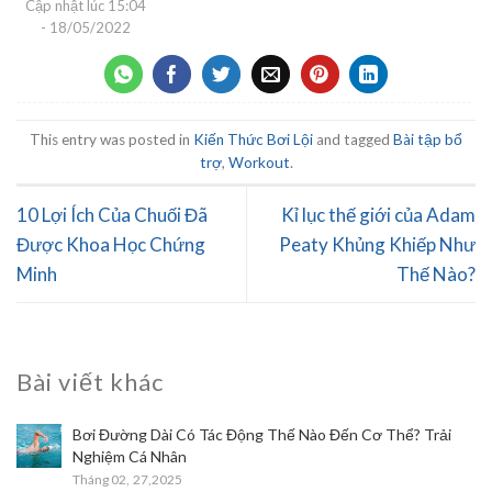
Cập nhật lúc
15:04
- 18/05/2022
This entry was posted in
Kiến Thức Bơi Lội
and tagged
Bài tập bổ
trợ
,
Workout
.
10 Lợi Ích Của Chuối Đã
Kỉ lục thế giới của Adam
Được Khoa Học Chứng
Peaty Khủng Khiếp Như
Minh
Thế Nào?
Bài viết khác
Bơi Đường Dài Có Tác Động Thế Nào Đến Cơ Thể? Trải
Nghiệm Cá Nhân
Tháng 02,
27,2025