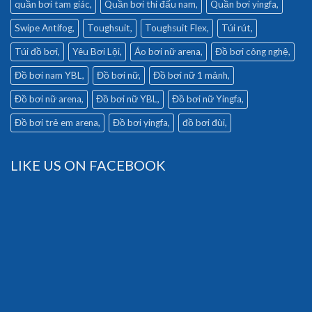
quần bơi tam giác
Quần bơi thi đấu nam
Quần bơi yingfa
Swipe Antifog
Toughsuit
Toughsuit Flex
Túi rút
Túi đồ bơi
Yêu Bơi Lội
Áo bơi nữ arena
Đồ bơi công nghệ
Đồ bơi nam YBL
Đồ bơi nữ
Đồ bơi nữ 1 mảnh
Đồ bơi nữ arena
Đồ bơi nữ YBL
Đồ bơi nữ Yingfa
Đồ bơi trẻ em arena
Đồ bơi yingfa
đồ bơi đùi
LIKE US ON FACEBOOK