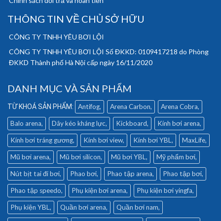
Chính sách đổi trả và hoàn tiền
THÔNG TIN VỀ CHỦ SỞ HỮU
CÔNG TY TNHH YÊU BƠI LỘI
CÔNG TY TNHH YÊU BƠI LỘI Số ĐKKD: 0109417218 do Phòng
ĐKKD Thành phố Hà Nội cấp ngày 16/11/2020
DANH MỤC VÀ SẢN PHẨM
Antifog
Arena Carbon
Arena Cobra
Balo arena
Dây kéo kháng lực
Kickboard
Kính bơi arena
Kính bơi tráng gương
Kính bơi view
Kính bơi YBL
MaxLife
Mũ bơi arena
Mũ bơi silicon
Mũ bơi YBL
Mỹ phẩm bơi
Nút bịt tai đi bơi
Phao bơi
Phao tập arena
Phao tập bơi
Phao tập speedo
Phụ kiện bơi arena
Phụ kiện bơi yingfa
Phụ kiện YBL
Quần bơi arena
Quần bơi nam