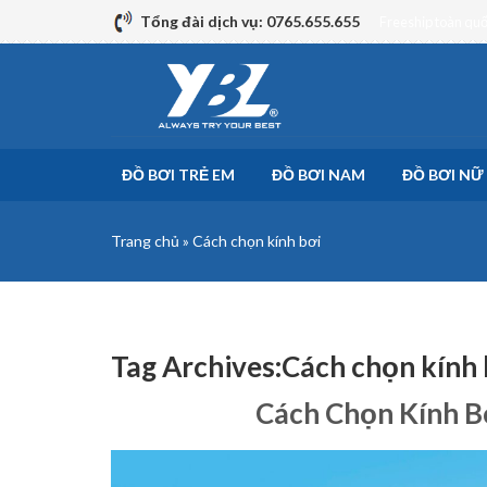
Skip
Tổng đài dịch vụ: 0765.655.655
Freeship toàn qu
to
content
ĐỒ BƠI TRẺ EM
ĐỒ BƠI NAM
ĐỒ BƠI NỮ
Trang chủ
»
Cách chọn kính bơi
Tag Archives:
Cách chọn kính 
Cách Chọn Kính B