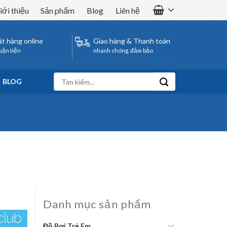
iới thiệu
Sản phẩm
Blog
Liên hệ
t hàng online
Giao hàng & Thanh toán
uận tiện
nhanh chóng, đảm bảo
Tìm
BLOG
kiếm:
Danh mục sản phẩm
Đồ Bơi Trẻ Em