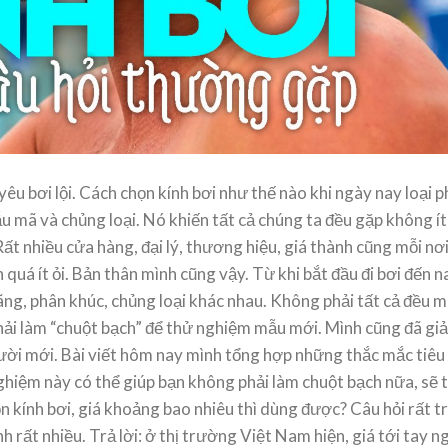
Thách Bơi 45Km Trong 1
Top Kỷ Lục Bơi Lội Thế G
g Swim Star Challenge
2022, Những Siêu Phẩm
Năm
iới thiệu nội dung Thử Thách
yêu bơi lội. Cách chọn kính bơi như thế nào khi ngày nay loại p
Swim Star Swim Star
2022 là một năm sôi nổi với 
nge là [...]
loạt kỷ lục bơi lội thế giới [...]
u mã và chủng loại. Nó khiến tất cả chúng ta đều gặp không ít
Tháng 10,
25,2022
Tháng 09,
02,2022
ất nhiều cửa hàng, đại lý, thương hiệu, giá thành cũng mỗi nơ
uá ít ỏi. Bản thân mình cũng vậy. Từ khi bắt đầu đi bơi đến n
hãng, phân khúc, chủng loại khác nhau. Không phải tất cả đều 
hải làm “chuột bạch” để thử nghiệm mẫu mới. Mình cũng đã giả
gười mới. Bài viết hôm nay mình tổng hợp những thắc mắc tiêu
nghiệm này có thể giúp bạn không phải làm chuột bạch nữa, sẽ t
n kính bơi, giá khoảng bao nhiêu thì dùng được? Câu hỏi rất t
nh rất nhiều. Trả lời: ở thị trường Việt Nam hiện, giá tới tay n