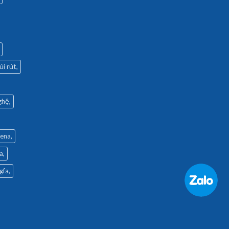
úi rút
ghệ
rena
a
gfa