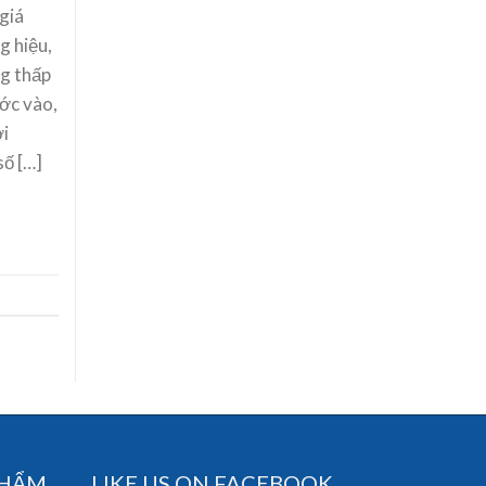
giá
g hiệu,
ng thấp
ước vào,
ơi
số […]
PHẨM
LIKE US ON FACEBOOK