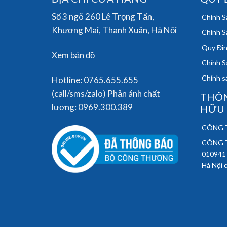
Số 3 ngõ 260 Lê Trọng Tấn,
Chính S
Khương Mai, Thanh Xuân, Hà Nội
Chính S
Quy Địn
Xem bản đồ
Chính S
Chính sá
Hotline: 0765.655.655
(call/sms/zalo) Phản ánh chất
THÔN
lượng: 0969.300.389
HỮU
CÔNG T
CÔNG T
010941
Hà Nội 