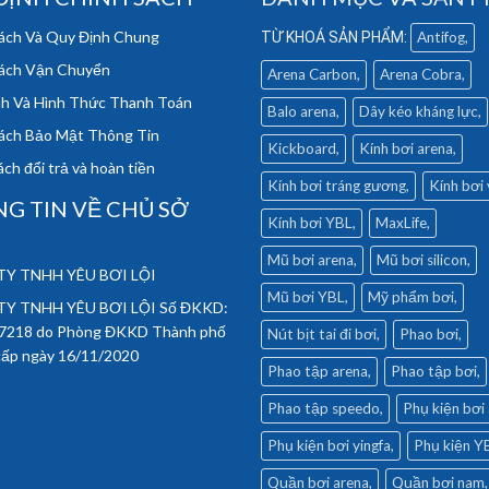
ách Và Quy Định Chung
Antifog
ách Vận Chuyển
Arena Carbon
Arena Cobra
h Và Hình Thức Thanh Toán
Balo arena
Dây kéo kháng lực
ách Bảo Mật Thông Tin
Kickboard
Kính bơi arena
ch đổi trả và hoàn tiền
Kính bơi tráng gương
Kính bơi
G TIN VỀ CHỦ SỞ
Kính bơi YBL
MaxLife
Mũ bơi arena
Mũ bơi silicon
Y TNHH YÊU BƠI LỘI
Mũ bơi YBL
Mỹ phẩm bơi
Y TNHH YÊU BƠI LỘI Số ĐKKD:
7218 do Phòng ĐKKD Thành phố
Nút bịt tai đi bơi
Phao bơi
cấp ngày 16/11/2020
Phao tập arena
Phao tập bơi
Phao tập speedo
Phụ kiện bơi
Phụ kiện bơi yingfa
Phụ kiện Y
Quần bơi arena
Quần bơi nam