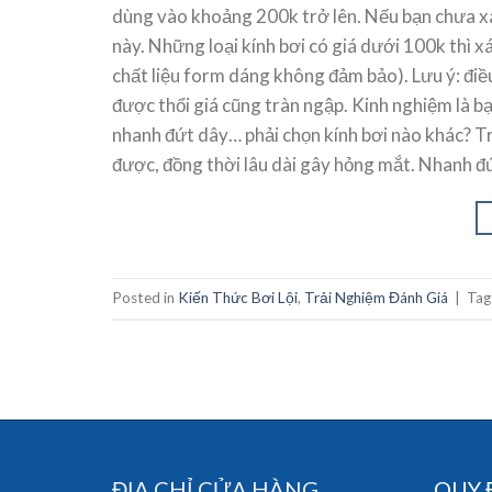
dùng vào khoảng 200k trở lên. Nếu bạn chưa xá
này. Những loại kính bơi có giá dưới 100k thì 
chất liệu form dáng không đảm bảo). Lưu ý: điề
được thổi giá cũng tràn ngập. Kinh nghiệm là bạn
nhanh đứt dây… phải chọn kính bơi nào khác? Trả
được, đồng thời lâu dài gây hỏng mắt. Nhanh đứ
Posted in
Kiến Thức Bơi Lội
,
Trải Nghiệm Đánh Giá
|
Ta
ĐỊA CHỈ CỬA HÀNG
QUY 