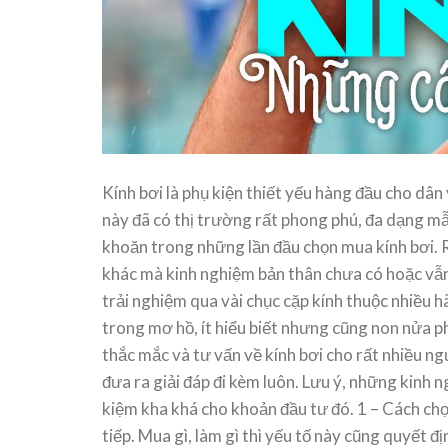
 Mấy?
Thử 
 2 Bên?
Thán
y là
1 – G
Bơi Biển Và Bơi Trong Bể Bơi
Kính bơi là phụ kiện thiết yếu hàng đầu cho dân 
tay khi
45Km 
Có Gì Khác Nhau?
Challe
này đã có thị trường rất phong phú, đa dạng mẫ
23
khoăn trong những lần đầu chọn mua kính bơi. R
Xin chào các bạn. Bơi biển có gì khác
với bơi trong bể bơi là [...]
khác mà kinh nghiệm bản thân chưa có hoặc vẫn q
Tháng 11,
09,2022
trải nghiệm qua vài chục cặp kính thuộc nhiều 
trong mơ hồ, ít hiểu biết nhưng cũng non nửa p
thắc mắc và tư vấn về kính bơi cho rất nhiều n
đưa ra giải đáp đi kèm luôn. Lưu ý, những kinh 
kiệm kha khá cho khoản đầu tư đó. 1 – Cách chọ
tiếp. Mua gì, làm gì thì yếu tố này cũng quyết đị