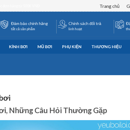
Trang chủ
G
ốc đơn hàng từ 500K VNĐ
Đảm bảo chính hãng
Chính sách đổi trả
Đặ
tất cả sản phẩm
linh hoạt
th
KÍNH BƠI
MŨ BƠI
PHỤ KIỆN
THƯƠNG HIỆU
bơi
ơi, Những Câu Hỏi Thường Gặp