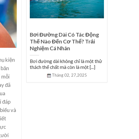
iới
Bơi Đường Dài Có Tác Động
 Của
Thế Nào Đến Cơ Thể? Trải
Nghiệm Cá Nhân
hụ kiện
hàng
Bơi đường dài không chỉ là một thử
thách thể chất mà còn là một [...]
 băn
Tháng 02,
27,2025
i mỗi
ay đã
mua
i đáp
 biểu và
iết
rực
gười