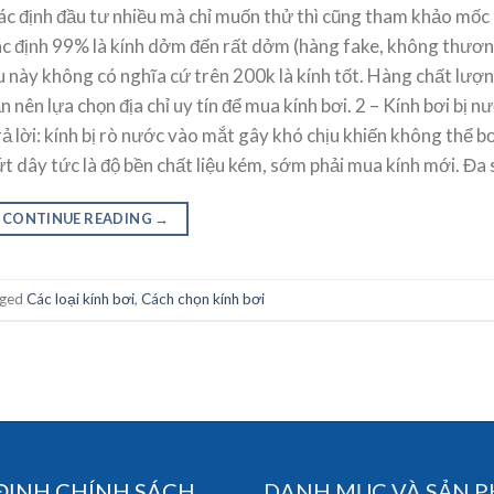
c định đầu tư nhiều mà chỉ muốn thử thì cũng tham khảo mốc 
xác định 99% là kính dởm đến rất dởm (hàng fake, không thươn
u này không có nghĩa cứ trên 200k là kính tốt. Hàng chất lượ
 nên lựa chọn địa chỉ uy tín để mua kính bơi. 2 – Kính bơi bị n
 lời: kính bị rò nước vào mắt gây khó chịu khiến không thể b
t dây tức là độ bền chất liệu kém, sớm phải mua kính mới. Đa 
CONTINUE READING
→
gged
Các loại kính bơi
,
Cách chọn kính bơi
ĐỊNH CHÍNH SÁCH
DANH MỤC VÀ SẢN 