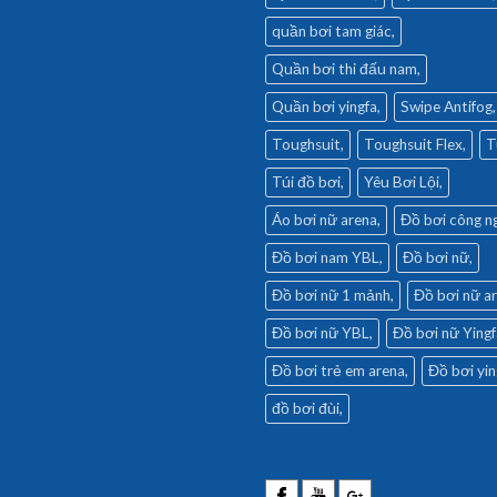
quần bơi tam giác
Quần bơi thi đấu nam
Quần bơi yingfa
Swipe Antifog
Toughsuit
Toughsuit Flex
T
Túi đồ bơi
Yêu Bơi Lội
Áo bơi nữ arena
Đồ bơi công n
Đồ bơi nam YBL
Đồ bơi nữ
Đồ bơi nữ 1 mảnh
Đồ bơi nữ a
Đồ bơi nữ YBL
Đồ bơi nữ Yingf
Đồ bơi trẻ em arena
Đồ bơi yin
đồ bơi đùi