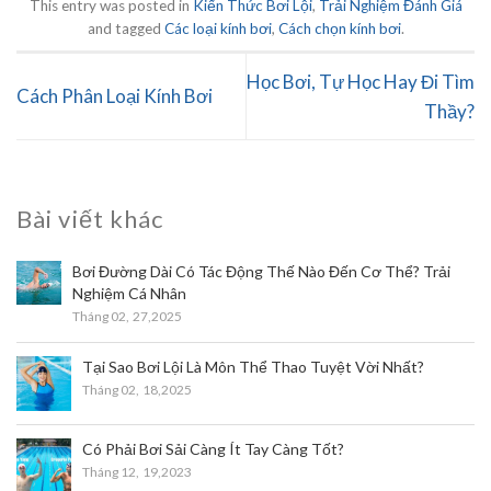
This entry was posted in
Kiến Thức Bơi Lội
,
Trải Nghiệm Đánh Giá
and tagged
Các loại kính bơi
,
Cách chọn kính bơi
.
Học Bơi, Tự Học Hay Đi Tìm
Cách Phân Loại Kính Bơi
Thầy?
Bài viết khác
Bơi Đường Dài Có Tác Động Thế Nào Đến Cơ Thể? Trải
Nghiệm Cá Nhân
Tháng 02,
27,2025
Tại Sao Bơi Lội Là Môn Thể Thao Tuyệt Vời Nhất?
Tháng 02,
18,2025
Có Phải Bơi Sải Càng Ít Tay Càng Tốt?
Tháng 12,
19,2023