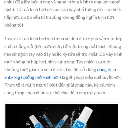
nhiệt độ giữa bên trong và ngoài tròng kính (trong ấm ngoài
lạnh). Tất cả kính bơi dù cao cấp hay phổ thông đều có thể bị
hấp hơi, do đó nếu bị thì cũng không đồng nghĩa kính bơi
không tốt.
Lưu ý:
tất cả kính bơi mới mua về đều được phủ sẵn một lớp
chất chống mờ (hơi trơn nhẫy) ở mặt trong mắt kính. Không
nên sờ ngón tay vào đây hoặc kỳ rửa sẽ trôi mất. Do vậy kính
mới không bị hấp hơi, nhìn rất trong. Tuy nhiên sau một
khoảng thời gian nó sẽ trôi hết. Lúc đó, sử dụng
dung dịch
anti-fog (chống mờ kính bơi)
là giải pháp hiệu quả tuyệt vời.
Thực tế là rất ít người biết đến giải pháp này, kể cả mình
cũng từng chấp nhận sự khó chịu đó trong mấy năm.