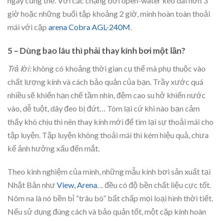
ngày cũng thế. Với các chặng bơi open-water kéo dài hơn 3
giờ hoặc những buổi tập khoảng 2 giờ, mình hoàn toàn thoải
mái với cặp
arena Cobra AGL-240M
.
5 – Dùng bao lâu thì phải thay kính bơi một lần?
Trả lời:
không có khoảng thời gian cụ thể mà phụ thuộc vào
chất lượng kính và cách bảo quản của bạn. Trầy xước quá
nhiều sẽ khiến hạn chế tầm nhìn, đệm cao su hở khiến nước
vào, dễ tuột, dây đeo bị đứt… Tóm lại cứ khi nào bạn cảm
thấy khó chịu thì nên thay kính mới để tìm lại sự thoải mái cho
tập luyện. Tập luyện không thoải mái thì kém hiệu quả, chưa
kể ảnh hưởng xấu đến mắt.
Theo kinh nghiệm của mình, những mẫu kính bơi sản xuất tại
Nhật Bản như
View,
Arena
… đều có độ bền chất liệu cực tốt.
Nôm na là nó bền bỉ “trâu bò” bất chấp mọi loại hình thời tiết.
Nếu sử dụng đúng cách và bảo quản tốt, một cặp kính hoàn