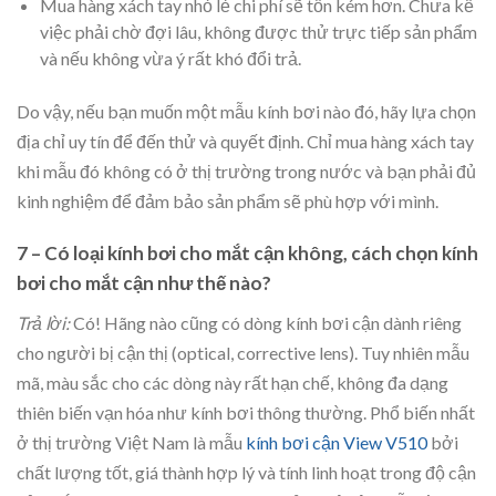
Mua hàng xách tay nhỏ lẻ chi phí sẽ tốn kém hơn. Chưa kể
việc phải chờ đợi lâu, không được thử trực tiếp sản phẩm
và nếu không vừa ý rất khó đổi trả.
Do vậy, nếu bạn muốn một mẫu kính bơi nào đó, hãy lựa chọn
địa chỉ uy tín để đến thử và quyết định. Chỉ mua hàng xách tay
khi mẫu đó không có ở thị trường trong nước và bạn phải đủ
kinh nghiệm để đảm bảo sản phẩm sẽ phù hợp với mình.
7 – Có loại kính bơi cho mắt cận không, cách chọn kính
bơi cho mắt cận như thế nào?
Trả lời:
Có! Hãng nào cũng có dòng kính bơi cận dành riêng
cho người bị cận thị (optical, corrective lens). Tuy nhiên mẫu
mã, màu sắc cho các dòng này rất hạn chế, không đa dạng
thiên biến vạn hóa như kính bơi thông thường. Phổ biến nhất
ở thị trường Việt Nam là mẫu
kính bơi cận View V510
bởi
chất lượng tốt, giá thành hợp lý và tính linh hoạt trong độ cận