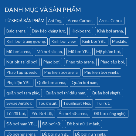
DANH MỤC VÀ SẢN PHẨM
Antifog
Arena Carbon
Arena Cobra
Balo arena
Dây kéo kháng lực
Kickboard
Kính bơi arena
Kính bơi tráng gương
Kính bơi view
Kính bơi YBL
MaxLife
Mũ bơi arena
Mũ bơi silicon
Mũ bơi YBL
Mỹ phẩm bơi
Nút bịt tai đi bơi
Phao bơi
Phao tập arena
Phao tập bơi
Phao tập speedo
Phụ kiện bơi arena
Phụ kiện bơi yingfa
Phụ kiện YBL
Quần bơi arena
Quần bơi nam
quần bơi tam giác
Quần bơi thi đấu nam
Quần bơi yingfa
Swipe Antifog
Toughsuit
Toughsuit Flex
Túi rút
Túi đồ bơi
Yêu Bơi Lội
Áo bơi nữ arena
Đồ bơi công nghệ
Đồ bơi nam YBL
Đồ bơi nữ
Đồ bơi nữ 1 mảnh
Đồ bơi nữ arena
Đồ bơi nữ YBL
Đồ bơi nữ Yingfa