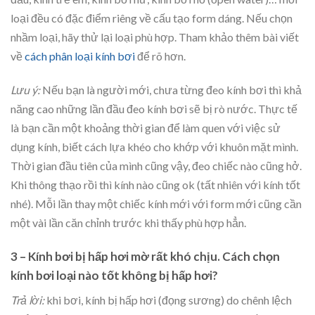
loại đều có đặc điểm riêng về cấu tạo form dáng. Nếu chọn
nhầm loại, hãy thử lại loại phù hợp. Tham khảo thêm bài viết
về
cách phân loại kính bơi
để rõ hơn.
Lưu ý:
Nếu bạn là người mới, chưa từng đeo kính bơi thì khả
năng cao những lần đầu đeo kính bơi sẽ bị rò nước. Thực tế
là bạn cần một khoảng thời gian để làm quen với việc sử
dụng kính, biết cách lựa khéo cho khớp với khuôn mặt mình.
Thời gian đầu tiên của mình cũng vậy, đeo chiếc nào cũng hở.
Khi thông thạo rồi thì kính nào cũng ok (tất nhiên với kính tốt
nhé). Mỗi lần thay một chiếc kính mới với form mới cũng cần
một vài lần căn chỉnh trước khi thấy phù hợp hẳn.
3 – Kính bơi bị hấp hơi mờ rất khó chịu. Cách chọn
kính bơi loại nào tốt không bị hấp hơi?
Trả lời:
khi bơi, kính bị hấp hơi (đọng sương) do chênh lệch