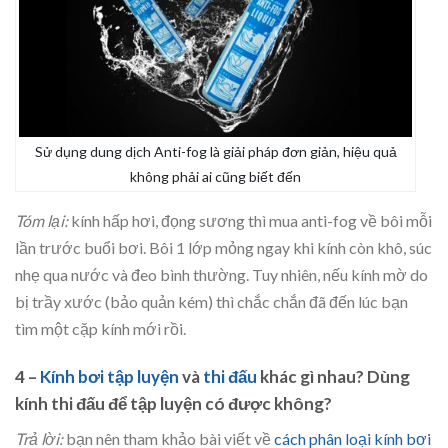
Sử dụng dung dịch Anti-fog là giải pháp đơn giản, hiệu quả
không phải ai cũng biết đến
Tóm lại:
kính hấp hơi, đọng sương thì mua anti-fog về bôi mỗi
lần trước buổi bơi. Bôi 1 lớp mỏng ngay khi kính còn khô, súc
nhẹ qua nước và đeo bình thường. Tuy nhiên, nếu kính mờ do
bị trầy xước (bảo quản kém) thì chắc chắn đã đến lúc bạn
tìm một cặp kính mới rồi.
4 –
Kính bơi tập luyện
và
thi đấu
khác gì nhau? Dùng
kính thi đấu để tập luyện có được không?
Trả lời:
bạn nên tham khảo bài viết về
cách phân loại kính bơi