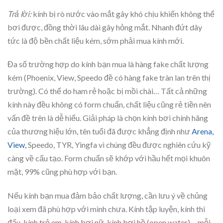
Trả lời:
kính bị rò nước vào mắt gây khó chịu khiến không thể
bơi được, đồng thời lâu dài gây hỏng mắt. Nhanh đứt dây
tức là độ bền chất liệu kém, sớm phải mua kính mới.
Đa số trường hợp do kính bạn mua là hàng fake chất lượng
kém (Phoenix, View, Speedo đề có hàng fake tràn lan trên thị
trường). Có thể do ham rẻ hoặc bị mồi chài… Tất cả những
kính này đều không có form chuẩn, chất liệu cũng rẻ tiền nên
vấn đề trên là dễ hiểu. Giải pháp là chọn kính bơi chính hãng
của thương hiệu lớn, tên tuổi đã được khẳng định như
Arena,
View,
Speedo, TYR, Yingfa vì chúng đều được nghiên cứu kỹ
càng về cấu tạo. Form chuẩn sẽ khớp với hầu hết mọi khuôn
mặt, 99% cũng phù hợp với bạn.
Nếu kính bạn mua đảm bảo chất lượng, cần lưu ý về chủng
loại xem đã phù hợp với mình chưa. Kính tập luyện, kính thi
đấu, kính trẻ em, kính bơi nữ, kính bơi hồ (open water)
… mỗi