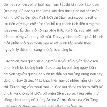
để hiểu rõ hơn về hai loại này. Tóm tắt thì kính bơi tập luyện
(training) đề cao sự thoải mái khi đeo thời gian dài nên mắt
kính thường lớn hơn. Kính bơi thi đấu (racing, competition)
ưu tiên việc hạn chế sức cản, hỗ trợ thành tích đến từng mili
giây nên cấu tạo nhỏ gọn, profile thấp ít gồ, ốp sát mắt, mắt
kính thường vát cong bề mặt. Do vậy, kính thi đấu phải hi sinh
một phần nhỏ tính thoải mái so với kính tập luyện theo
nguyên lý tiết diện càng nhỏ áp lực càng lớn.
Tuy nhiên, thói quen sử dụng mới là yếu tố quyết định cách
chọn kính bơi, dùng kính nào để tập luyện hàng ngày. Dân
chuyên nghiệp quen đeo kính thi đấu họ thường dùng loại này
dù đi thi hay đi tập. Mặt khác hiện nay có nhiều mẫu kính bơi
thi đấu nhưng vẫn thoải mái khi đeo lâu dài vì có form thiết kế
chuẩn và không bị lược bỏ phần đệm cao su. Tiêu biểu như
dòng kính racing nổi tiếng
Arena Cobra
được cả vận động
viên và giới đam mê phong trào sử dụng rộng rãi.