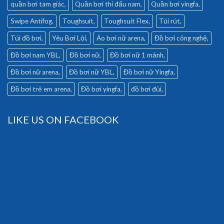
quần bơi tam giác
Quần bơi thi đấu nam
Quần bơi yingfa
Swipe Antifog
Toughsuit
Toughsuit Flex
Túi rút
Túi đồ bơi
Yêu Bơi Lội
Áo bơi nữ arena
Đồ bơi công nghệ
Đồ bơi nam YBL
Đồ bơi nữ
Đồ bơi nữ 1 mảnh
Đồ bơi nữ arena
Đồ bơi nữ YBL
Đồ bơi nữ Yingfa
Đồ bơi trẻ em arena
Đồ bơi yingfa
đồ bơi đùi
LIKE US ON FACEBOOK