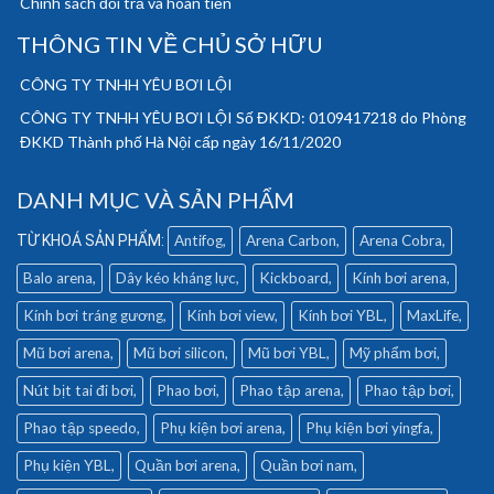
Chính sách đổi trả và hoàn tiền
THÔNG TIN VỀ CHỦ SỞ HỮU
CÔNG TY TNHH YÊU BƠI LỘI
CÔNG TY TNHH YÊU BƠI LỘI Số ĐKKD: 0109417218 do Phòng
ĐKKD Thành phố Hà Nội cấp ngày 16/11/2020
DANH MỤC VÀ SẢN PHẨM
Antifog
Arena Carbon
Arena Cobra
Balo arena
Dây kéo kháng lực
Kickboard
Kính bơi arena
Kính bơi tráng gương
Kính bơi view
Kính bơi YBL
MaxLife
Mũ bơi arena
Mũ bơi silicon
Mũ bơi YBL
Mỹ phẩm bơi
Nút bịt tai đi bơi
Phao bơi
Phao tập arena
Phao tập bơi
Phao tập speedo
Phụ kiện bơi arena
Phụ kiện bơi yingfa
Phụ kiện YBL
Quần bơi arena
Quần bơi nam