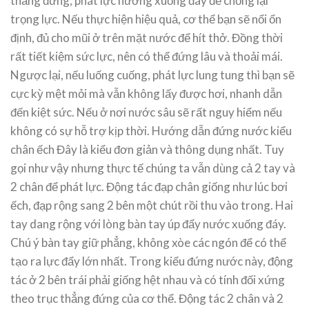
thẳng đứng, phát lực hướng xuống đáy để chống lại
trọng lực. Nếu thực hiện hiệu quả, cơ thể bạn sẽ nổi ổn
định, đủ cho mũi ở trên mặt nước để hít thở. Đồng thời
rất tiết kiệm sức lực, nên có thể đứng lâu và thoải mái.
Ngược lại, nếu luống cuống, phát lực lung tung thì bạn sẽ
cực kỳ mệt mỏi mà vẫn không lấy được hơi, nhanh dẫn
đến kiệt sức. Nếu ở nơi nước sâu sẽ rất nguy hiểm nếu
không có sự hỗ trợ kịp thời. Hướng dẫn đứng nước kiểu
chân ếch Đây là kiểu đơn giản và thông dụng nhất. Tuy
gọi như vậy nhưng thực tế chúng ta vẫn dùng cả 2 tay và
2 chân để phát lực. Động tác đạp chân giống như lúc bơi
ếch, đạp rộng sang 2 bên một chút rồi thu vào trong. Hai
tay dang rộng với lòng bàn tay úp đẩy nước xuống đáy.
Chú ý bàn tay giữ phẳng, không xòe các ngón để có thể
tạo ra lực đẩy lớn nhất. Trong kiểu đứng nước này, động
tác ở 2 bên trái phải giống hệt nhau và có tính đối xứng
theo trục thẳng đứng của cơ thể. Động tác 2 chân và 2