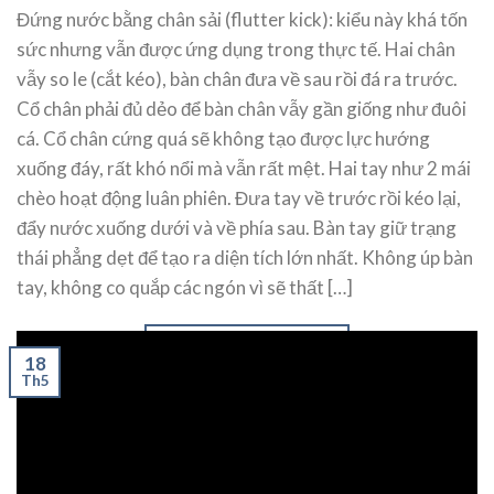
Đứng nước bằng chân sải (flutter kick): kiểu này khá tốn
sức nhưng vẫn được ứng dụng trong thực tế. Hai chân
vẫy so le (cắt kéo), bàn chân đưa về sau rồi đá ra trước.
Cổ chân phải đủ dẻo để bàn chân vẫy gần giống như đuôi
cá. Cổ chân cứng quá sẽ không tạo được lực hướng
xuống đáy, rất khó nổi mà vẫn rất mệt. Hai tay như 2 mái
chèo hoạt động luân phiên. Đưa tay về trước rồi kéo lại,
đẩy nước xuống dưới và về phía sau. Bàn tay giữ trạng
thái phẳng dẹt để tạo ra diện tích lớn nhất. Không úp bàn
tay, không co quắp các ngón vì sẽ thất […]
CONTINUE READING
→
18
Th5
Posted in
Hướng Dẫn Kỹ Thuật Bơi
|
Tagged
Đứng nước
,
Hướng
dẫn
,
Treading water