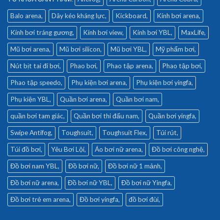
Balo arena
Dây kéo kháng lực
Kickboard
Kính bơi arena
Kính bơi tráng gương
Kính bơi view
Kính bơi YBL
MaxLife
Mũ bơi arena
Mũ bơi silicon
Mũ bơi YBL
Mỹ phẩm bơi
Nút bịt tai đi bơi
Phao bơi
Phao tập arena
Phao tập bơi
Phao tập speedo
Phụ kiện bơi arena
Phụ kiện bơi yingfa
Phụ kiện YBL
Quần bơi arena
Quần bơi nam
quần bơi tam giác
Quần bơi thi đấu nam
Quần bơi yingfa
Swipe Antifog
Toughsuit
Toughsuit Flex
Túi rút
Túi đồ bơi
Yêu Bơi Lội
Áo bơi nữ arena
Đồ bơi công nghệ
Đồ bơi nam YBL
Đồ bơi nữ
Đồ bơi nữ 1 mảnh
Đồ bơi nữ arena
Đồ bơi nữ YBL
Đồ bơi nữ Yingfa
Đồ bơi trẻ em arena
Đồ bơi yingfa
đồ bơi đùi