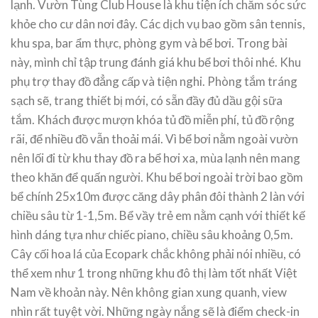
lạnh. Vườn Tùng Club House là khu tiện ích chăm sóc sức
khỏe cho cư dân nơi đây. Các dịch vụ bao gồm sân tennis,
khu spa, bar ẩm thực, phòng gym và bể bơi. Trong bài
này, mình chỉ tập trung đánh giá khu bể bơi thôi nhé. Khu
phụ trợ thay đồ đẳng cấp và tiện nghi. Phòng tắm tráng
sạch sẽ, trang thiết bị mới, có sẵn đầy đủ dầu gội sữa
tắm. Khách được mượn khóa tủ đồ miễn phí, tủ đồ rộng
rãi, để nhiều đồ vẫn thoải mái. Vì bể bơi nằm ngoài vườn
nên lối đi từ khu thay đồ ra bể hơi xa, mùa lạnh nên mang
theo khăn để quấn người. Khu bể bơi ngoài trời bao gồm
bể chính 25x10m được căng dây phân đôi thành 2 làn với
chiều sâu từ 1-1,5m. Bể vầy trẻ em nằm cạnh với thiết kế
hình dáng tựa như chiếc piano, chiều sâu khoảng 0,5m.
Cây cối hoa lá của Ecopark chắc không phải nói nhiều, có
thể xem như 1 trong những khu đô thị làm tốt nhất Việt
Nam về khoản này. Nên không gian xung quanh, view
nhìn rất tuyệt vời. Những ngày nắng sẽ là điểm check-in