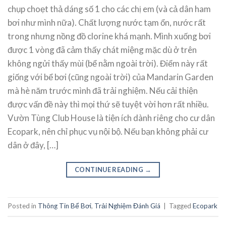
chụp choẹt thả dáng số 1 cho các chị em (và cả dân ham
bơi như mình nữa). Chất lượng nước tạm ổn, nước rất
trong nhưng nồng đồ clorine khá mạnh. Mình xuống bơi
được 1 vòng đã cảm thấy chát miệng mặc dù ở trên
không ngửi thấy mùi (bể nằm ngoài trời). Điểm này rất
giống với bể bơi (cũng ngoài trời) của Mandarin Garden
mà hè năm trước mình đã trải nghiệm. Nếu cải thiện
được vấn đề này thì mọi thứ sẽ tuyệt vời hơn rất nhiều.
Vườn Tùng Club House là tiện ích dành riêng cho cư dân
Ecopark, nên chỉ phục vụ nội bộ. Nếu bạn không phải cư
dân ở đây, […]
CONTINUE READING
→
Posted in
Thông Tin Bể Bơi
,
Trải Nghiệm Đánh Giá
|
Tagged
Ecopark