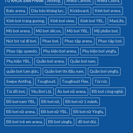
Antifog
Arena Carbon
Arena Cobra
Balo arena
Dây kéo kháng lực
Kickboard
Kính bơi arena
Kính bơi tráng gương
Kính bơi view
Kính bơi YBL
MaxLife
Mũ bơi arena
Mũ bơi silicon
Mũ bơi YBL
Mỹ phẩm bơi
Nút bịt tai đi bơi
Phao bơi
Phao tập arena
Phao tập bơi
Phao tập speedo
Phụ kiện bơi arena
Phụ kiện bơi yingfa
Phụ kiện YBL
Quần bơi arena
Quần bơi nam
quần bơi tam giác
Quần bơi thi đấu nam
Quần bơi yingfa
Swipe Antifog
Toughsuit
Toughsuit Flex
Túi rút
Túi đồ bơi
Yêu Bơi Lội
Áo bơi nữ arena
Đồ bơi công nghệ
Đồ bơi nam YBL
Đồ bơi nữ
Đồ bơi nữ 1 mảnh
Đồ bơi nữ arena
Đồ bơi nữ YBL
Đồ bơi nữ Yingfa
Đồ bơi trẻ em arena
Đồ bơi yingfa
đồ bơi đùi