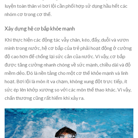
luyện toàn thân vì bơi lội cần phối hợp sử dụng hầu hết các
nhóm cơ trong cơ thể.
Xây dựng hệ cơ bắp khỏe mạnh
Khi thực hiện các động tác vẫy chân, kéo, đẩy, duỗi và vươn
mình trong nước, hệ cơ bắp của trẻ phải hoạt động ở cường
độ cao hơn để chống lại sức cản của nước. Vì vậy, cơ bắp
được tăng cường nhanh chóng về sức mạnh, chiều dài và độ
mềm dẻo. Đó là nền tảng cho một cơ thể khỏe mạnh và linh
hoạt. Bơi lội là môn ít va chạm, không xung đột trực tiếp, ít
sức ép lên khớp xương so với các môn thể thao khác. Vì vậy,
chấn thương cũng rất hiếm khi xảy ra.