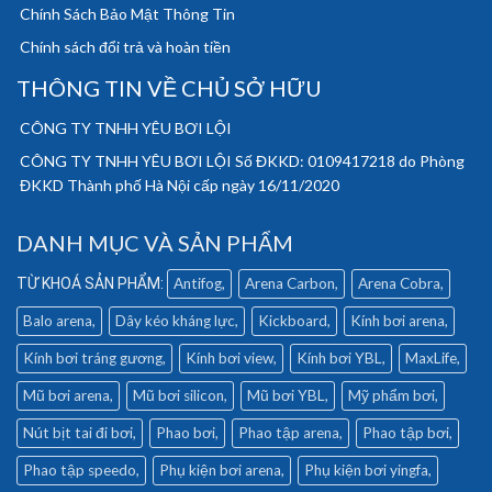
Chính Sách Bảo Mật Thông Tin
Chính sách đổi trả và hoàn tiền
THÔNG TIN VỀ CHỦ SỞ HỮU
CÔNG TY TNHH YÊU BƠI LỘI
CÔNG TY TNHH YÊU BƠI LỘI Số ĐKKD: 0109417218 do Phòng
ĐKKD Thành phố Hà Nội cấp ngày 16/11/2020
DANH MỤC VÀ SẢN PHẨM
Antifog
Arena Carbon
Arena Cobra
Balo arena
Dây kéo kháng lực
Kickboard
Kính bơi arena
Kính bơi tráng gương
Kính bơi view
Kính bơi YBL
MaxLife
Mũ bơi arena
Mũ bơi silicon
Mũ bơi YBL
Mỹ phẩm bơi
Nút bịt tai đi bơi
Phao bơi
Phao tập arena
Phao tập bơi
Phao tập speedo
Phụ kiện bơi arena
Phụ kiện bơi yingfa