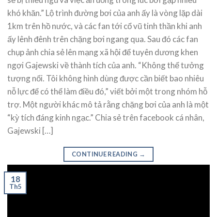
khó khăn.” Lộ trình đường bơi của anh ấy là vòng lặp dài
1km trên hồ nước, và các fan tới cổ vũ tinh thần khi anh
ấy lênh đênh trên chặng bơi ngang qua. Sau đó các fan
chụp ảnh chia sẻ lên mạng xã hội để tuyên dương khen
ngợi Gajewski về thành tích của anh. “Không thể tưởng
tượng nổi. Tôi không hình dùng được cần biết bao nhiêu
nỗ lực để có thể làm điều đó,” viết bởi một trong nhóm hỗ
trợ. Một người khác mô tả rằng chặng bơi của anh là một
“kỳ tích đáng kinh ngạc.” Chia sẻ trên facebook cá nhân,
Gajewski […]
CONTINUE READING
→
18
Th5
Posted in
Tin Tức Bơi Lội
|
Tagged
Bơi đường trường
,
Kỷ lục
Guinness
,
Kỷ lục thế giới
,
Marathon Swimming