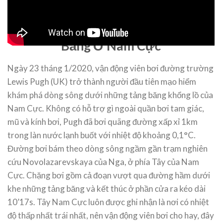
Lewis Pugh Trở Thành Người
Đầu Tiên Bơi Chinh Phục Sông
Băng Ở Nam Cực
Ngày 23 tháng 1/2020, vận động viên bơi đường trường
Lewis Pugh (UK) trở thành người đầu tiên mạo hiểm
khám phá dòng sông dưới những tảng băng khổng lồ của
Nam Cực. Không có hỗ trợ gì ngoài quần bơi tam giác,
mũ và kính bơi, Pugh đã bơi quãng đường xấp xỉ 1km
trong làn nước lạnh buốt với nhiệt độ khoảng 0,1°C.
Đường bơi bám theo dòng sông ngầm gần trạm nghiên
cứu Novolazarevskaya của Nga, ở phía Tây của Nam
Cực. Chặng bơi gồm cả đoạn vượt qua đường hầm dưới
khe những tảng băng và kết thúc ở phần cửa ra kéo dài
10’17s. Tây Nam Cực luôn được ghi nhận là nơi có nhiệt
độ thấp nhất trái nhất, nên vận động viên bơi cho hay, đây