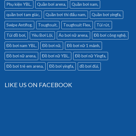
Phụ kiện YBL
Quần bơi arena
Quần bơi nam
quần bơi tam giác
Quần bơi thi đấu nam
Quần bơi yingfa
Swipe Antifog
Toughsuit
Toughsuit Flex
Túi rút
Túi đồ bơi
Yêu Bơi Lội
Áo bơi nữ arena
Đồ bơi công nghệ
Đồ bơi nam YBL
Đồ bơi nữ
Đồ bơi nữ 1 mảnh
Đồ bơi nữ arena
Đồ bơi nữ YBL
Đồ bơi nữ Yingfa
Đồ bơi trẻ em arena
Đồ bơi yingfa
đồ bơi đùi
LIKE US ON FACEBOOK