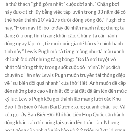
là thử thách “ghê gớm nhất” cuộc đời anh. “Chặng bơi
này được tích lũy bằng việc tập luyện trong 33 năm để có
thể hoàn thành 10’ và 17s dưới dòng sông đó,” Pugh cho
hay. “Hôm nay tôi bơi ở đây để nhấn mạnh rằng chúng ta
đang ở trong tình trạng khẩn cấp. Chúng ta cần hành
động ngay lập tức, từ mọi quốc gia để bảo vệ chính hành
tinh này.” Lewis Pugh mô tả từng mảng nhũ đá màu xanh
khi anh ở dưới những tảng băng: “Đó là nơi tuyệt vời
nhất tôi từng thấy trong suốt cuộc đời mình”. Mục đích
chuyến đi lần này Lewis Pugh muốn truyền tải thông điệp
về “sự biến đổi quá nhanh” của thời tiết. Anh muốn đề cập
đến những báo cáo về nhiệt độ trái đất đã ấm lên đến mức
kỷ lục. Lewis Pugh kêu gọi thành lập mạng lưới các Khu
Bảo Tồn Biển ở Nam Đại Dương xung quanh châu lục. Và
kêu gọi Ủy Ban Biến Đổi Khi hậu Liên Hợp Quốc cần hành
động khẩn cấp để chống lại sự ấm lên toàn cầu. Những
hoạt động của anh đã giúp bảo vệ 2,2 triệu m2 đại dương,