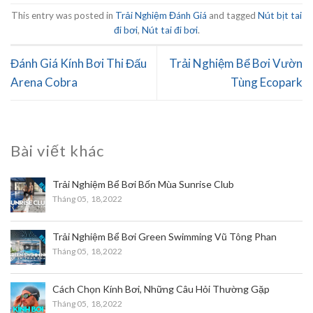
This entry was posted in
Trải Nghiệm Đánh Giá
and tagged
Nút bịt tai
đi bơi
,
Nút tai đi bơi
.
Đánh Giá Kính Bơi Thi Đấu
Trải Nghiệm Bể Bơi Vườn
Arena Cobra
Tùng Ecopark
Bài viết khác
Trải Nghiệm Bể Bơi Bốn Mùa Sunrise Club
Tháng 05,
18,2022
Trải Nghiệm Bể Bơi Green Swimming Vũ Tông Phan
Tháng 05,
18,2022
Cách Chọn Kính Bơi, Những Câu Hỏi Thường Gặp
Tháng 05,
18,2022