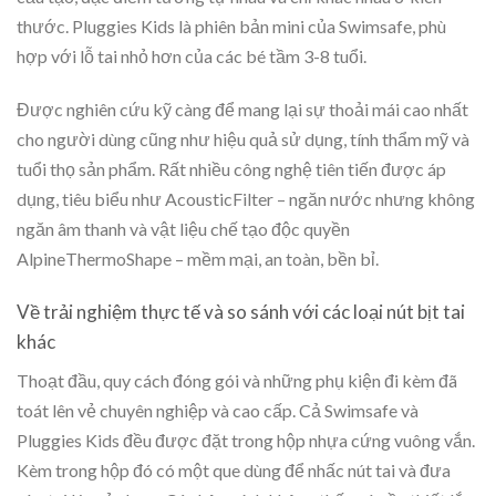
thước. Pluggies Kids là phiên bản mini của Swimsafe, phù
hợp với lỗ tai nhỏ hơn của các bé tầm 3-8 tuổi.
Được nghiên cứu kỹ càng để mang lại sự thoải mái cao nhất
cho người dùng cũng như hiệu quả sử dụng, tính thẩm mỹ và
tuổi thọ sản phẩm. Rất nhiều công nghệ tiên tiến được áp
dụng, tiêu biểu như AcousticFilter – ngăn nước nhưng không
ngăn âm thanh và vật liệu chế tạo độc quyền
AlpineThermoShape – mềm mại, an toàn, bền bỉ.
Về trải nghiệm thực tế và so sánh với các loại nút bịt tai
khác
Thoạt đầu, quy cách đóng gói và những phụ kiện đi kèm đã
toát lên vẻ chuyên nghiệp và cao cấp. Cả Swimsafe và
Pluggies Kids đều được đặt trong hộp nhựa cứng vuông vắn.
Kèm trong hộp đó có một que dùng để nhấc nút tai và đưa