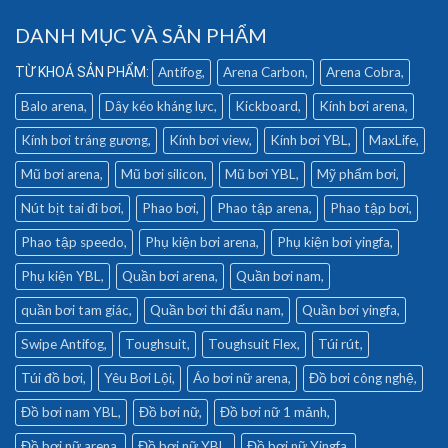
DANH MỤC VÀ SẢN PHẨM
Antifog
Arena Carbon
Arena Cobra
Balo arena
Dây kéo kháng lực
Kickboard
Kính bơi arena
Kính bơi tráng gương
Kính bơi view
Kính bơi YBL
MaxLife
Mũ bơi arena
Mũ bơi silicon
Mũ bơi YBL
Mỹ phẩm bơi
Nút bịt tai đi bơi
Phao bơi
Phao tập arena
Phao tập bơi
Phao tập speedo
Phụ kiện bơi arena
Phụ kiện bơi yingfa
Phụ kiện YBL
Quần bơi arena
Quần bơi nam
quần bơi tam giác
Quần bơi thi đấu nam
Quần bơi yingfa
Swipe Antifog
Toughsuit
Toughsuit Flex
Túi rút
Túi đồ bơi
Yêu Bơi Lội
Áo bơi nữ arena
Đồ bơi công nghệ
Đồ bơi nam YBL
Đồ bơi nữ
Đồ bơi nữ 1 mảnh
Đồ bơi nữ arena
Đồ bơi nữ YBL
Đồ bơi nữ Yingfa