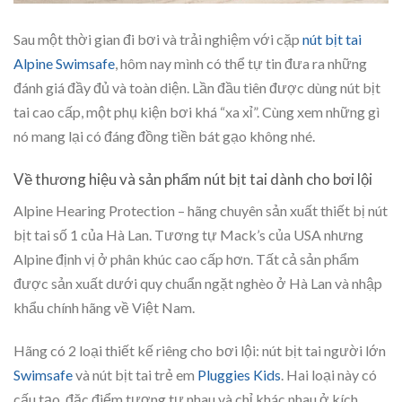
Sau một thời gian đi bơi và trải nghiệm với cặp
nút bịt tai
Alpine Swimsafe
, hôm nay mình có thể tự tin đưa ra những
đánh giá đầy đủ và toàn diện. Lần đầu tiên được dùng nút bịt
tai cao cấp, một phụ kiện bơi khá “xa xỉ”. Cùng xem những gì
nó mang lại có đáng đồng tiền bát gạo không nhé.
Về thương hiệu và sản phẩm nút bịt tai dành cho bơi lội
Alpine Hearing Protection
– hãng chuyên sản xuất thiết bị nút
bịt tai số 1 của Hà Lan. Tương tự Mack’s của USA nhưng
Alpine định vị ở phân khúc cao cấp hơn. Tất cả sản phẩm
được sản xuất dưới quy chuẩn ngặt nghèo ở Hà Lan và nhập
khẩu chính hãng về Việt Nam.
Hãng có 2 loại thiết kế riêng cho bơi lội: nút bịt tai người lớn
Swimsafe
và nút bịt tai trẻ em
Pluggies Kids
. Hai loại này có
cấu tạo, đặc điểm tương tự nhau và chỉ khác nhau ở kích