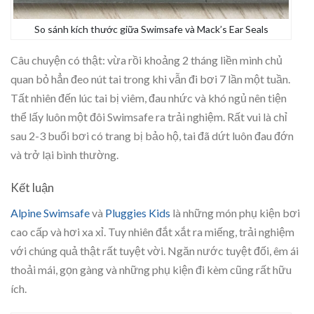
So sánh kích thước giữa Swimsafe và Mack’s Ear Seals
Câu chuyện có thật: vừa rồi khoảng 2 tháng liền mình chủ
quan bỏ hẳn đeo nút tai trong khi vẫn đi bơi 7 lần một tuần.
Tất nhiên đến lúc tai bị viêm, đau nhức và khó ngủ nên tiện
thể lấy luôn một đôi Swimsafe ra trải nghiệm. Rất vui là chỉ
sau 2-3 buổi bơi có trang bị bảo hộ, tai đã dứt luôn đau đớn
và trở lại bình thường.
Kết luận
Alpine Swimsafe
và
Pluggies Kids
là những món phụ kiện bơi
cao cấp và hơi xa xỉ. Tuy nhiên đắt xắt ra miếng, trải nghiệm
với chúng quả thật rất tuyệt vời. Ngăn nước tuyệt đối, êm ái
thoải mái, gọn gàng và những phụ kiện đi kèm cũng rất hữu
ích.