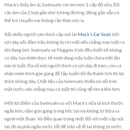
Mack’s thấy êm ái, Swimsafe còn êm hơn 1 cấp độ nữa. Độ
cản âm của 2 loại gần như tương đương, đứng gần vẫn có
thể trò chuyện mà không cần tháo nút ra.
Rất nhiều người yêu thích cặp nút tai
Mack’s Ear Seals
bởi
sợi dây nối, đảm bảo không bị rơi mất nếu chẳng may tuột ra
khi đang bơi. Swimsafe và Pluggies Kids đều thiết kế không
có dây, tuy nhiên thực tế mình dùng mấy tuần chưa một lần
nào bị tuột. Đa số mọi người thích có sợi dây đi kèm, còn cá
nhân mình thích gọn gàng để tập luyện tối đa thành tích thì lại
thích không dây. Chất liệu của Swimsafe khiến nó nổi trên
mặt nước nên chẳng may có tuột thì cũng dễ tìm kiếm hơn.
Một lợi điểm của Swimsafe so với Mack’s nữa là kích thước
ngắn hơn, nằm gọn gàng trong hốc tai mà không bị thừa ra
ngoài một đoạn. Và điều quan trọng nhất đối với một cặp nút
tai, đó là phải ngăn nước tốt để bảo vệ lỗ tai không bị nước