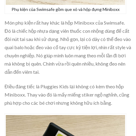
Phụ kiện của Swimsafe gồm que xỏ và hộp đựng Miniboxx
Món phụ kiện rất hay khác là hộp Miniboxx của Swimsafe.
Đó là chiếc hộp nhựa dạng viên thuốc con nhộng dùng để cất
đôi nút tai sau khi sử dụng. Nhỏ gọn, lại có dây có thể đeo vào
quai balo hoặc đeo vào cổ tay cực kỳ tiện lợi, nhìn rất style và
chuyên nghiệp. Nó giúp mình luôn mang theo mỗi lần đi bơi
mà không bị quên. Chính vừa rồi quên nhiều, không đeo nên
dẫn đến viêm tai.
Điều đáng tiếc là Pluggies Kids lại không có kèm theo hộp
Miniboxx. Thay vào đó là mấy miếng stiker ngộ nghĩnh, cũng
phù hợp cho các bé chơi nhưng không hữu ích bằng.