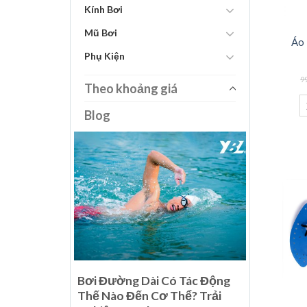
Kính Bơi
Mũ Bơi
Áo 
Phụ Kiện
9
Theo khoảng giá
Blog
i Thế Giới
Bơi Đường Dài Có Tác Động
u Phẩm Của
Thế Nào Đến Cơ Thể? Trải