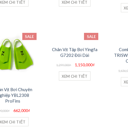
590,000₫.
là:
850,000₫.
là:
XEM CHI TIẾT
XEM CHI TIẾT
413,000₫.
510,000₫.
X
SALE
SALE
Chân Vịt Tập Bơi Yingfa
Comb
G7202 Đôi Dài
TRISW
C
Giá
Giá
1,150,000
₫
1,299,000
₫
gốc
hiện
là:
tại
1,636,
1,299,000₫.
là:
XEM CHI TIẾT
1,150,000₫.
X
n Vịt Bơi Chuyên
ghiệp YBL2308
ProFins
Giá
Giá
662,000
₫
90,000
₫
gốc
hiện
là:
tại
890,000₫.
là:
XEM CHI TIẾT
662,000₫.