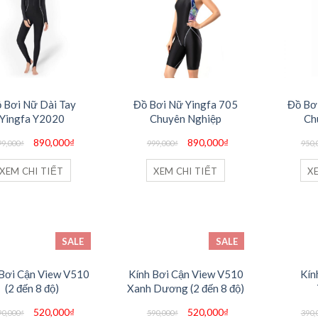
 Bơi Nữ Dài Tay
Đồ Bơi Nữ Yingfa 705
Đồ Bơ
Yingfa Y2020
Chuyên Nghiệp
Ch
Giá
Giá
Giá
Giá
890,000
₫
890,000
₫
99,000
₫
999,000
₫
950,
gốc
hiện
gốc
hiện
là:
tại
là:
tại
999,000₫.
là:
999,000₫.
là:
XEM CHI TIẾT
XEM CHI TIẾT
X
890,000₫.
890,000₫.
SALE
SALE
 Bơi Cận View V510
Kính Bơi Cận View V510
Kín
(2 đến 8 độ)
Xanh Dương (2 đến 8 độ)
Giá
Giá
Giá
Giá
520,000
₫
520,000
₫
90,000
₫
590,000
₫
390,
gốc
hiện
gốc
hiện