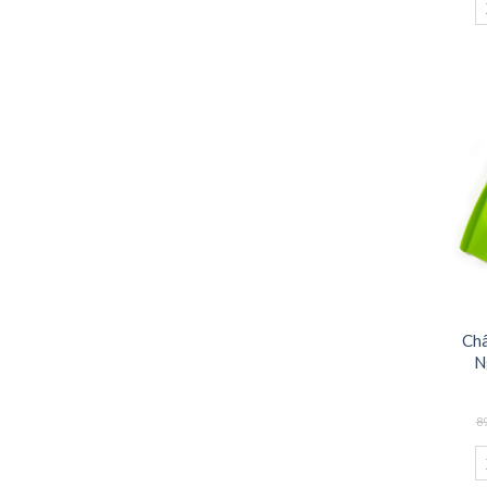
Châ
N
8