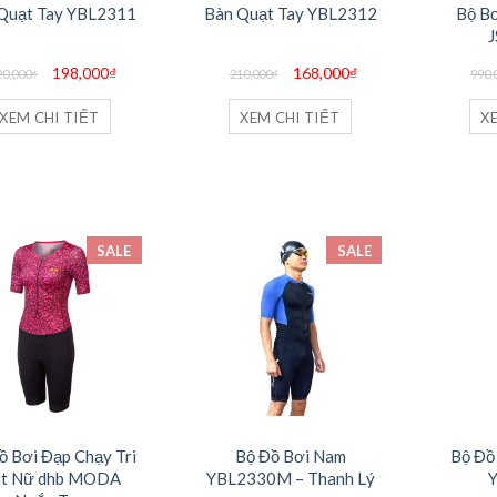
Quạt Tay YBL2311
Bàn Quạt Tay YBL2312
Bộ Bơ
Giá
Giá
Giá
Giá
198,000
₫
168,000
₫
20,000
₫
210,000
₫
990,
gốc
hiện
gốc
hiện
là:
tại
là:
tại
220,000₫.
là:
210,000₫.
là:
XEM CHI TIẾT
XEM CHI TIẾT
X
198,000₫.
168,000₫.
SALE
SALE
ồ Bơi Đạp Chạy Tri
Bộ Đồ Bơi Nam
Bộ Đồ
it Nữ dhb MODA
YBL2330M – Thanh Lý