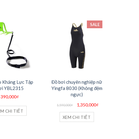
SALE
o Kháng Lực Tập
Đồ bơi chuyên nghiệp nữ
ơi YBL2315
Yingfa 8030 (Không đệm
ngực)
390,000
₫
Giá
Giá
1,350,000
₫
1,590,000
₫
gốc
hiện
EM CHI TIẾT
là:
tại
1,590,000₫.
là:
XEM CHI TIẾT
1,350,000₫.