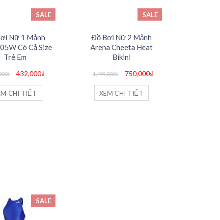
SALE
SALE
ơi Nữ 1 Mảnh
Đồ Bơi Nữ 2 Mảnh
05W Có Cả Size
Arena Cheeta Heat
Trẻ Em
Bikini
Giá
Giá
Giá
Giá
432,000
₫
750,000
₫
000
₫
1,499,000
₫
gốc
hiện
gốc
hiện
là:
tại
là:
tại
720,000₫.
là:
1,499,000₫.
là:
EM CHI TIẾT
XEM CHI TIẾT
432,000₫.
750,000₫.
SALE