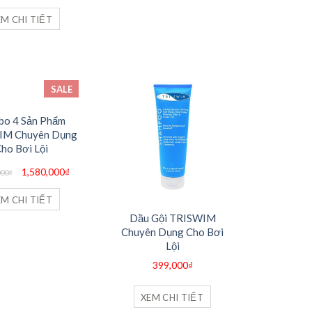
là:
tại
650,000₫.
là:
EM CHI TIẾT
405,000₫.
SALE
o 4 Sản Phẩm
IM Chuyên Dụng
ho Bơi Lội
Giá
Giá
1,580,000
₫
000
₫
gốc
hiện
là:
tại
1,636,000₫.
là:
EM CHI TIẾT
1,580,000₫.
Dầu Gội TRISWIM
Chuyên Dụng Cho Bơi
Lội
399,000
₫
XEM CHI TIẾT