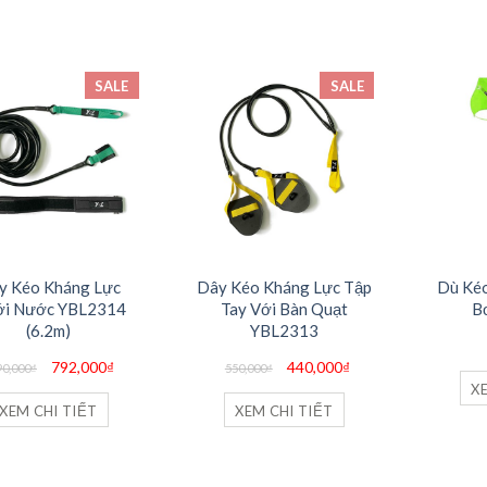
SALE
SALE
y Kéo Kháng Lực
Dây Kéo Kháng Lực Tập
Dù Ké
i Nước YBL2314
Tay Với Bàn Quạt
B
(6.2m)
YBL2313
Giá
Giá
Giá
Giá
792,000
₫
440,000
₫
90,000
₫
550,000
₫
gốc
hiện
gốc
hiện
X
là:
tại
là:
tại
990,000₫.
là:
550,000₫.
là:
XEM CHI TIẾT
XEM CHI TIẾT
792,000₫.
440,000₫.