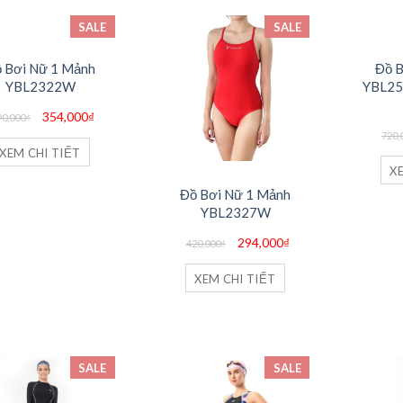
SALE
SALE
 Bơi Nữ 1 Mảnh
Đồ B
YBL2322W
YBL25
Giá
Giá
354,000
₫
90,000
₫
gốc
hiện
là:
tại
720,
590,000₫.
là:
XEM CHI TIẾT
354,000₫.
X
Đồ Bơi Nữ 1 Mảnh
YBL2327W
Giá
Giá
294,000
₫
420,000
₫
gốc
hiện
là:
tại
420,000₫.
là:
XEM CHI TIẾT
294,000₫.
SALE
SALE