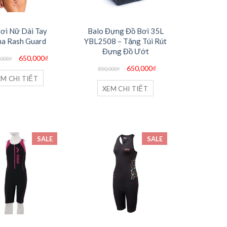
ơi Nữ Dài Tay
Balo Đựng Đồ Bơi 35L
na Rash Guard
YBL2508 – Tặng Túi Rút
Đựng Đồ Ướt
Giá
Giá
650,000
₫
,000
₫
gốc
hiện
Giá
Giá
650,000
₫
là:
tại
850,000
₫
gốc
hiện
1,099,000₫.
là:
EM CHI TIẾT
là:
tại
650,000₫.
850,000₫.
là:
XEM CHI TIẾT
650,000₫.
SALE
SALE