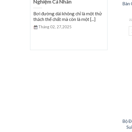
Nghiệm Cá Nhân
Bàn 
nổi với hàng
Bơi đường dài không chỉ là một thử
giới [...]
thách thể chất mà còn là một [...]
2
Tháng 02,
27,2025
Bộ Đ
Su