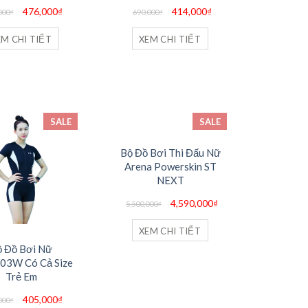
Giá
Giá
Giá
Giá
476,000
₫
414,000
₫
000
₫
690,000
₫
gốc
hiện
gốc
hiện
là:
tại
là:
tại
680,000₫.
là:
690,000₫.
là:
EM CHI TIẾT
XEM CHI TIẾT
476,000₫.
414,000₫.
SALE
SALE
Bộ Đồ Bơi Thi Đấu Nữ
Arena Powerskin ST
NEXT
Giá
Giá
4,590,000
₫
5,500,000
₫
gốc
hiện
là:
tại
5,500,000₫.
là:
XEM CHI TIẾT
4,590,000₫.
ộ Đồ Bơi Nữ
03W Có Cả Size
Trẻ Em
Giá
Giá
405,000
₫
000
₫
gốc
hiện