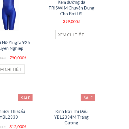
Kem dưỡng da
TRISWIM Chuyên Dụng
Cho Bơi Lội
399,000
₫
XEM CHI TIẾT
i Nữ Yingfa 925
uyên Nghiệp
Giá
Giá
790,000
₫
000
₫
gốc
hiện
là:
tại
950,000₫.
là:
EM CHI TIẾT
790,000₫.
SALE
SALE
h Bơi Thi Đấu
Kính Bơi Thi Đấu
YBL2333
YBL2334M Tráng
Gương
Giá
Giá
312,000
₫
000
₫
gốc
hiện