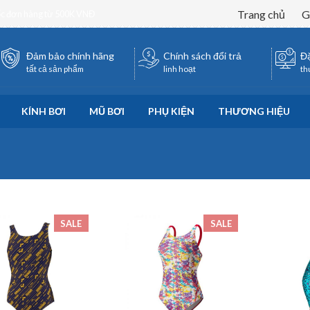
Trang chủ
G
ốc đơn hàng từ 500K VNĐ
Đảm bảo chính hãng
Chính sách đổi trả
Đặ
tất cả sản phẩm
linh hoạt
th
KÍNH BƠI
MŨ BƠI
PHỤ KIỆN
THƯƠNG HIỆU
SALE
SALE