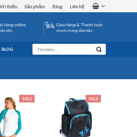
iới thiệu
Sản phẩm
Blog
Liên hệ
t hàng online
Giao hàng & Thanh toán
uận tiện
nhanh chóng, đảm bảo
Tìm
BLOG
kiếm:
SALE
SALE