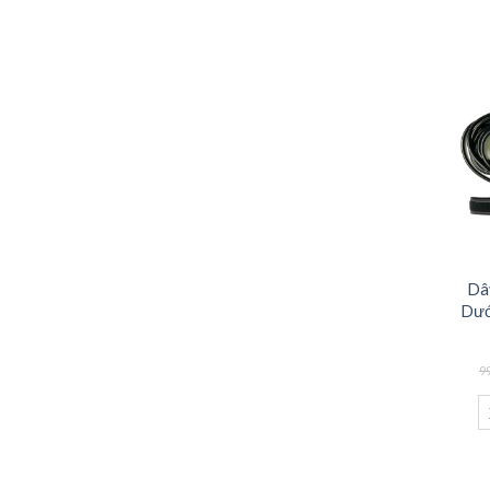
Dâ
Dướ
9