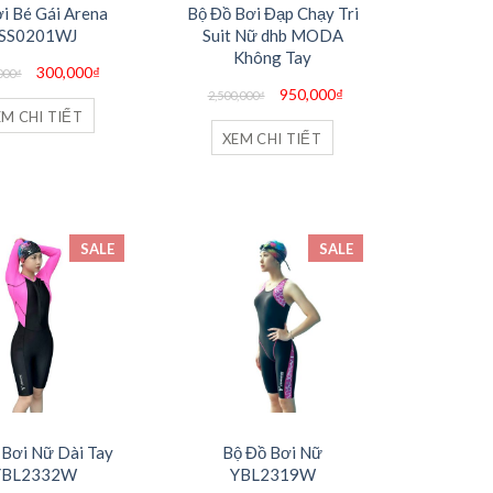
i Bé Gái Arena
Bộ Đồ Bơi Đạp Chạy Tri
JSS0201WJ
Suit Nữ dhb MODA
Không Tay
Giá
Giá
300,000
₫
000
₫
gốc
hiện
Giá
Giá
950,000
₫
là:
tại
2,500,000
₫
gốc
hiện
990,000₫.
là:
EM CHI TIẾT
là:
tại
300,000₫.
2,500,000₫.
là:
XEM CHI TIẾT
950,000₫.
SALE
SALE
 Bơi Nữ Dài Tay
Bộ Đồ Bơi Nữ
YBL2332W
YBL2319W