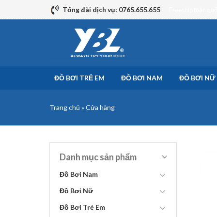
Skip
Tổng đài dịch vụ: 0765.655.655
Freeship toàn qu
to
content
ĐỒ BƠI TRẺ EM
ĐỒ BƠI NAM
ĐỒ BƠI NỮ
Trang chủ
»
Cửa hàng
Danh mục sản phẩm
Đồ Bơi Nam
Đồ Bơi Nữ
Đồ Bơi Trẻ Em