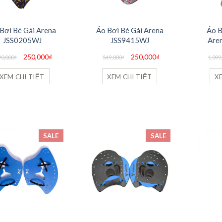
Bơi Bé Gái Arena
Áo Bơi Bé Gái Arena
Áo B
JSS0205WJ
JSS9415WJ
Are
Giá
Giá
Giá
Giá
250,000
₫
250,000
₫
90,000
₫
549,000
₫
1,099
gốc
hiện
gốc
hiện
là:
tại
là:
tại
990,000₫.
là:
549,000₫.
là:
XEM CHI TIẾT
XEM CHI TIẾT
X
250,000₫.
250,000₫.
SALE
SALE